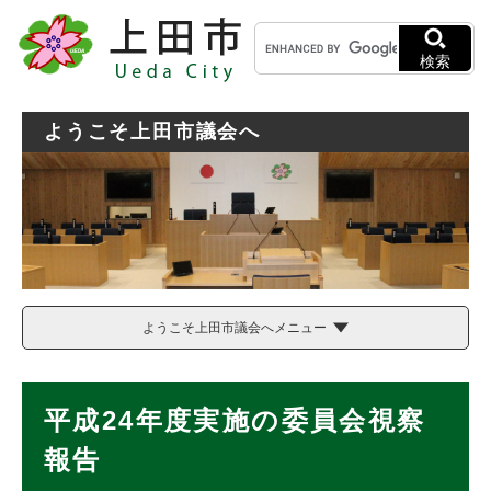
ペ
メニューを飛ばして本文へ
キ
ー
ー
ジ
検索
ワ
の
ー
先
ド
頭
ようこそ上田市議会へ
検
で
索
す
。
ようこそ上田市議会へメニュー
本
平成24年度実施の委員会視察
文
報告