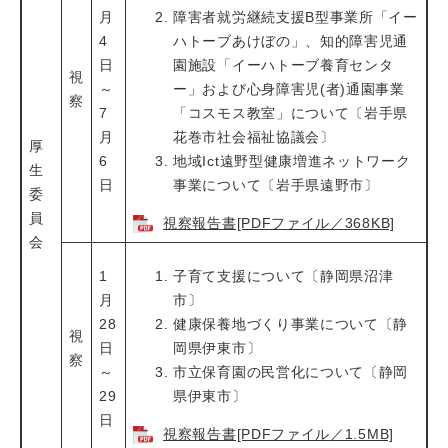
月
障害者就労継続支援B型事業所「イー
4
ハトーブあけぼの」、知的障害児通
日
園施設「イーハトーブ養育センタ
視
～
ー」および心身障害児(者)通園事業
察
7
「コスモス教室」について〔岩手県
月
花巻市社会福祉協議会〕
厚
6
地域Ict遠野型健康増進ネットワーク
生
日
事業について〔岩手県遠野市〕
委
員
視察報告書[PDFファイル／368KB]
会
1
子育て支援について〔静岡県沼津
月
市〕
28
健康保養地づくり事業について〔静
視
日
岡県伊東市〕
察
～
市立保育園の民営化について〔静岡
29
県伊東市〕
日
視察報告書[PDFファイル／1.5MB]