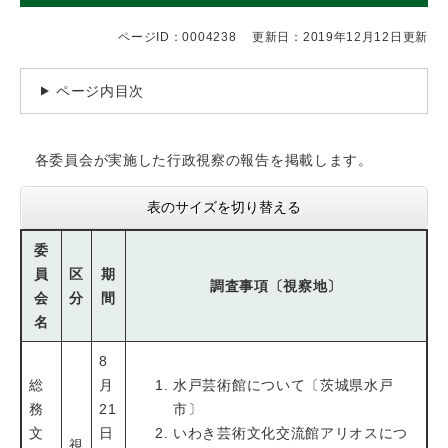
ページID：0004238
更新日：2019年12月12日更新
ページ内目次
各委員会が実施した行政視察の報告を掲載します。
表のサイズを切り替える
委
員
区
期
調査事項〔視察地〕
会
分
間
名
8
総
月
水戸芸術館について〔茨城県水戸
務
21
市〕
文
日
いわき芸術文化交流館アリオスにつ
視