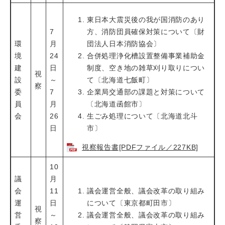
東日本大震災後の我が国消防のあり
7
方、消防団員確保対策について〔財
環
月
団法人日本消防協会〕
境
24
合併処理浄化槽設置整備事業補助金
建
日
制度、空き地の雑草刈り取りについ
視
設
～
て〔北海道七飯町〕
察
委
7
企業局交通部の課題と対策について
員
月
〔北海道函館市〕
会
26
生ごみ処理について〔北海道北斗
日
市〕
視察報告書[PDFファイル／227KB]
10
議
月
会
11
議会運営全般、議会改革の取り組み
運
日
について〔東京都町田市〕
視
営
～
議会運営全般、議会改革の取り組み
察