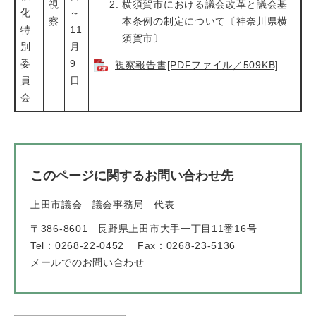
視
横須賀市における議会改革と議会基
化
～
察
本条例の制定について〔神奈川県横
特
11
須賀市〕
別
月
委
9
視察報告書[PDFファイル／509KB]
員
日
会
このページに関するお問い合わせ先
上田市議会
議会事務局
代表
〒386-8601
長野県上田市大手一丁目11番16号
Tel：0268-22-0452
Fax：0268-23-5136
メールでのお問い合わせ