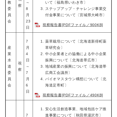
教
～
いて〔福島県いわき市〕
察
委
8
ステップアップ・チャレンジ事業交
員
月
付金事業について〔宮城県大崎市〕
会
23
視察報告書[PDFファイル／900KB]
日
7
薬草栽培について〔北海道新得町薬
産
月
草研究会〕
業
4
中小企業者との協働による中小企業
水
日
振興について〔北海道帯広市〕
視
道
～
地域産業の振興について〔北海道帯
察
委
7
広商工会議所〕
員
月
バイオマスタウン構想について〔北
会
6
海道足寄町〕
日
視察報告書[PDFファイル／490KB]
安心生活創造事業、地域包括ケア推
7
進事業について〔秋田県湯沢市〕