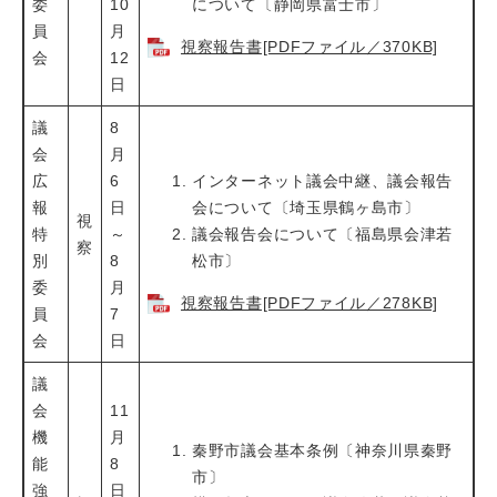
委
10
について〔静岡県富士市〕
員
月
視察報告書[PDFファイル／370KB]
会
12
日
議
8
会
月
広
6
インターネット議会中継、議会報告
報
日
会について〔埼玉県鶴ヶ島市〕
視
特
～
議会報告会について〔福島県会津若
察
別
8
松市〕
委
月
視察報告書[PDFファイル／278KB]
員
7
会
日
議
会
11
機
月
秦野市議会基本条例〔神奈川県秦野
能
8
市〕
強
日