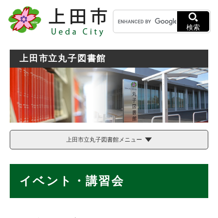
ペ
メニューを飛ばして本文へ
キ
ー
ー
ジ
検索
ワ
の
ー
先
ド
頭
上田市立丸子図書館
検
で
索
す
。
上田市立丸子図書館メニュー
本
イベント・講習会
文