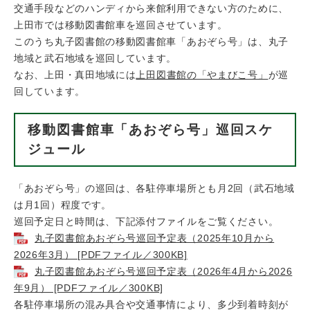
交通手段などのハンディから来館利用できない方のために、
上田市では移動図書館車を巡回させています。
このうち丸子図書館の移動図書館車「あおぞら号」は、丸子
地域と武石地域を巡回しています。
なお、上田・真田地域には
上田図書館の「やまびこ号」
が巡
回しています。
移動図書館車「あおぞら号」巡回スケ
ジュール
「あおぞら号」の巡回は、各駐停車場所とも月2回（武石地域
は月1回）程度です。
巡回予定日と時間は、下記添付ファイルをご覧ください。
丸子図書館あおぞら号巡回予定表（2025年10月から
2026年3月） [PDFファイル／300KB]
丸子図書館あおぞら号巡回予定表（2026年4月から2026
年9月） [PDFファイル／300KB]
各駐停車場所の混み具合や交通事情により、多少到着時刻が