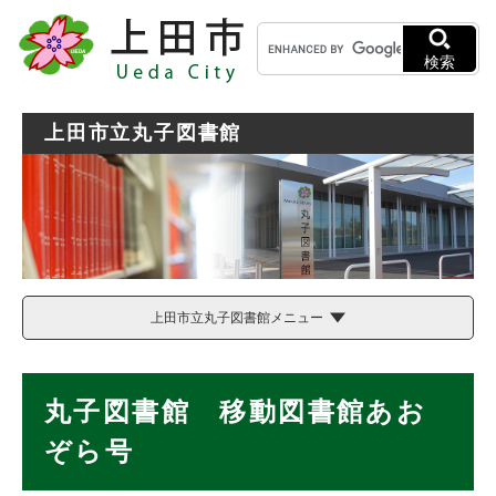
ペ
メニューを飛ばして本文へ
キ
ー
ー
ジ
検索
ワ
の
ー
先
ド
頭
上田市立丸子図書館
検
で
索
す
。
上田市立丸子図書館メニュー
本
丸子図書館 移動図書館あお
文
ぞら号