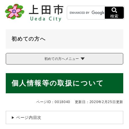
ペ
メニューを飛ばして本文へ
キ
ー
ー
ジ
検索
ワ
の
ー
先
ド
頭
初めての方へ
検
で
索
す
。
初めての方へメニュー
本
個人情報等の取扱について
文
ページID：0018040
更新日：2020年2月25日更新
ページ内目次