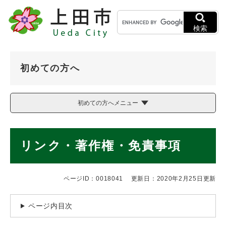
ペ
メニューを飛ばして本文へ
キ
ー
ー
ジ
検索
ワ
の
ー
先
ド
頭
初めての方へ
検
で
索
す
。
初めての方へメニュー
本
リンク・著作権・免責事項
文
ページID：0018041
更新日：2020年2月25日更新
ページ内目次