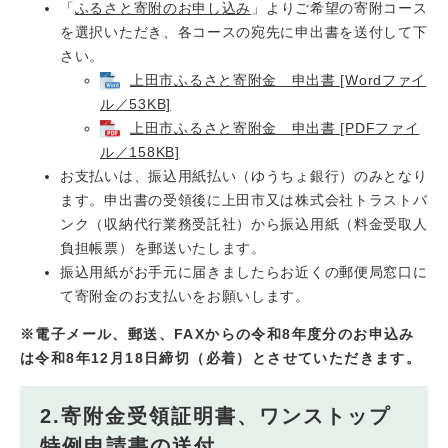
「
ふるさと寄附のお申し込み
」よりご希望の寄附コース
を選択いただき、各コースの宛先に申出書を送付して下
さい。
上田市ふるさと寄附金 申出書 [Wordファイ
ル／53KB]
上田市ふるさと寄附金 申出書 [PDFファイ
ル／158KB]
お支払いは、振込用紙払い（ゆうちょ銀行）のみとなり
ます。申出書の受領後に上田市又は株式会社トラストバ
ンク（収納代行業務受託社）から振込用紙（料金受取人
負担帳票）を郵送いたします。
振込用紙がお手元に届きましたらお近くの郵便局窓口に
て寄附金のお支払いをお願いします。
※電子メール、郵送、FAXからの令和8年度分のお申込み
は令和8年12月18日締切（必着）とさせていただきます。
2.寄附金受領証明書、ワンストップ
特例申請書の送付