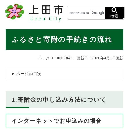
ペ
メニューを飛ばして本文へ
キ
ー
ー
ジ
検索
ワ
の
ー
先
ド
本
頭
ふるさと寄附の手続きの流れ
検
で
文
索
す
。
ページID：0002841
更新日：2026年4月1日更新
ページ内目次
1.寄附金の申し込み方法について
インターネットでお申込みの場合