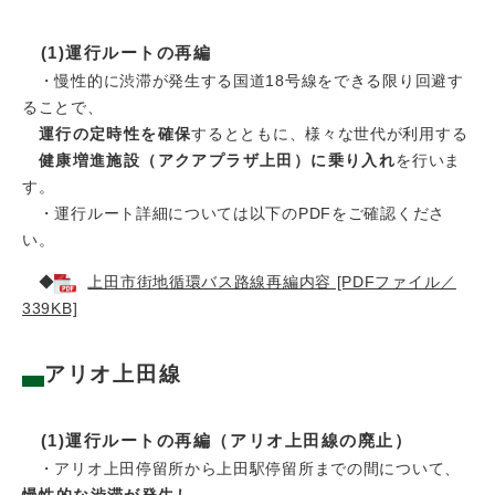
(1)運行ルートの再編
・慢性的に渋滞が発生する国道18号線をできる限り回避す
ることで、
運行の定時性を確保
するとともに、様々な世代が利用する
健康増進施設（アクアプラザ上田）に乗り入れ
を行いま
す。
​ ・運行ルート詳細については以下のPDFをご確認くださ
い。
◆
上田市街地循環バス路線再編内容 [PDFファイル／
339KB]
アリオ上田線
(1)運行ルートの再編（アリオ上田線の廃止）
​ ・アリオ上田停留所から上田駅停留所までの間について、