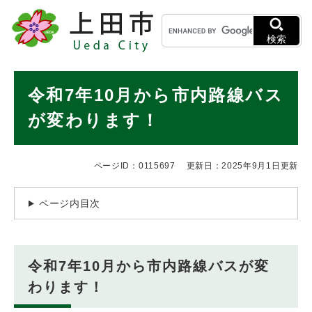
ペ
メニューを飛ばして本文へ
キ
ー
ー
ジ
検索
ワ
の
ー
先
ド
本
頭
令和7年10月から市内路線バス
検
で
文
索
す
が変わります！
。
ページID：0115697
更新日：2025年9月1日更新
ページ内目次
令和7年10月から市内路線バスが変
わります！