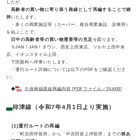
したが、
高齢者の買い物に寄り添う路線として再編することで維
持
いたします。
​ ・多くの商業施設等（スーパー、複合商業施設、診療所）
を結ぶことで、
日中の高齢者等の買い物需要等の充足
を図ります。
※JAN！JAN！タウン、西友上田東店、ツルヤ上田中央
店、イオンスタイル上田、
下田眼科へ停車いたします。
・運行ルート詳細については以下のPDFをご確認くださ
い。
◆
久保林線路線再編内容 [PDFファイル／354KB]
祢津線（令和7年4月1日より実施）
(1)運行ルートの再編
​・「町吉田停留所」から「中吉田坂上停留所」までの
狭あ