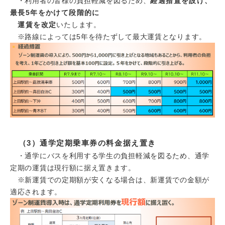
・利用者の皆様の負担軽減を図るため、
経過措置を設け、
最長5年をかけて段階的に
運賃を改定
いたします。
※路線によっては5年を待たずして最大運賃となります。​
（3）通学定期乗車券の料金据え置き
・通学にバスを利用する学生の負担軽減を図るため、通学
定期の運賃は現行額に据え置きます。
※新運賃での定期額が安くなる場合は、新運賃での金額が
適応されます。