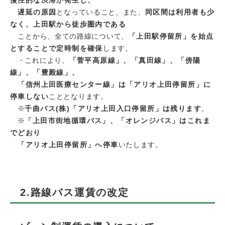
慢性的な渋滞が発生し、
遅延の原因
となっていること、また、
同区間は利用者も少
なく、上田駅から徒歩圏内である
ことから、全ての路線について、
「上田駅停留所」を始点
とすることで定時制を確保
します。
・これにより、
「菅平高原線」、「真田線」、「傍陽
線」、「豊殿線」、
「信州上田医療センター線」は「アリオ上田停留所」に
停車しない
こととなります。
※
千曲バス(株)「アリオ上田入口停留所」は残ります
。
※
「上田市街地循環バス」、「オレンジバス」はこれま
でどおり
「アリオ上田停留所」へ停車
いたします。
2.路線バス運賃の改定