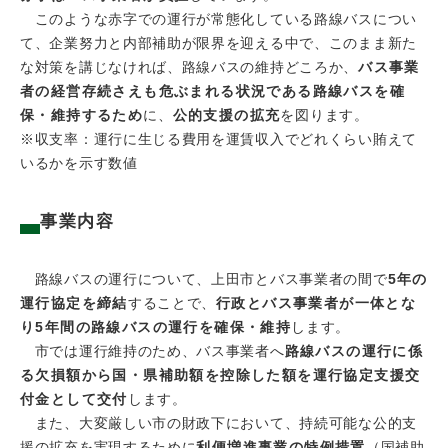
このような赤字での運行が常態化している路線バスについ
て、企業努力と内部補助が限界を迎える中で、このまま新た
な対策を講じなければ、路線バスの維持どころか、
バス事業
者の経営存続さえも危ぶまれる状況である路線バスを確
保・維持するため
に、
公的支援の拡充
を図ります。
※収支率：運行に生じる費用を運賃収入でどれくらい賄えて
いるかを示す数値
事業内容
路線バスの運行について、上田市とバス事業者の間で
5年の
運行協定を締結
することで、
行政とバス事業者が一体とな
り5年間の路線バスの運行を確保・維持
します。
市では運行維持のため、バス事業者へ
路線バスの運行に係
る欠損額から国・県補助額を控除した額を運行協定支援交
付金として交付
します。
また、大変厳しい市の財政下において、持続可能な公的支
援の拡充を実現するために
利便増進事業の特例措置
（国補助