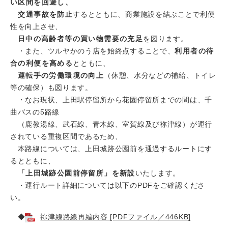
い区間を回避し、
交通事故を防止
するとともに、商業施設を結ぶことで利便
性を向上させ、
日中の高齢者等の買い物需要の充足
を図ります。
​・また、ツルヤかのう店を始終点することで、
利用者の待
合の利便を高める
とともに、
運転手の労働環境の向上
（休憩、水分などの補給、トイレ
等の確保）も図ります。
・なお現状、上田駅停留所から花園停留所までの間は、千
曲バスの5路線
（鹿教湯線、武石線、青木線、室賀線及び祢津線）が運行
されている重複区間であるため、
本路線については、上田城跡公園前を通過するルートにす
るとともに、
「上田城跡公園前停留所」を新設
いたします。
​ ・運行ルート詳細については以下のPDFをご確認くださ
い。
◆
祢津線路線再編内容 [PDFファイル／446KB]