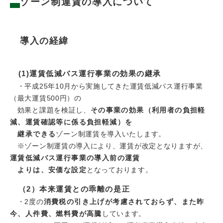
ゾーン制運賃の導入について
導入の経緯
(1
)運賃低減バス運行事業の効果の継承
・平成25年10月から実施してきた運賃低減バス運行事業
（最大運賃500円）の
効果と課題を検証し、
その事業の効果（利用者の負担軽
減、運賃確認等に係る負担軽減）を
継承できる
ゾーン制運賃を導入いたします。
※ゾーン制運賃の導入により、運賃が改定となりますが、
運賃低減バス運行事業の導入前の運賃
よりは、安価な設定
となっております。
（2）本来運賃との乖離の是正
・2度の
消費税の引き上げが考慮されておらず、また昨
今、人件費、燃料費が高騰
しています。