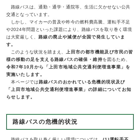
路線バスは、通勤・通学・通院等、生活に欠かせない公共
交通となっています。
しかし、マイカーの普及や昨今の燃料費高騰、運転手不足
や2024年問題といった課題により、路線バスを取り巻く環境
は大変厳しく、
路線の廃止や減便が全国で発生していま
す。
このような状況を踏まえ、
上田市の都市機能及び市民の皆
様の移動の足を支える
路線バスの確保・維持
を図るため、
令和7年10月から「上田市地域公共交通利便増進事業」を
実施いたします。
本ページでは
路線バスのおかれている危機的現状及び
「上田市地域公共交通利便増進事業」の詳細についてお知
らせします。
路線バスの危機的状況
路線バスを取り巻く厳しい環境については、
(1)運転手不