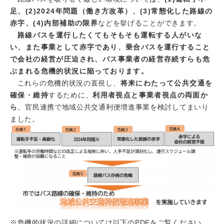
足、(2)2024年問題（働き方改革）、(3)常態化した路線の
赤字、(4)内部補助の限界
などを挙げることができます。
路線バスを運行したくてもそもそも運転する人がいな
い、また事業として赤字であり、乗合バスを運行すること
で会社の経営が圧迫され、バス事業者の経営存続すらも危
ぶまれる危機的状況に陥っております。
これらの危機的状況の直視し、
将来にわたって公共交通を
確保・維持
するために、
利用者視点と事業者視点の両面か
ら
、官民連携で地域公共交通利便増進事業を検討してまいり
ました。
※危機的状況の詳細については以下のPDFをご覧ください。