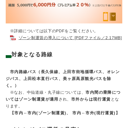
※詳細については以下のPDFをご覧ください。
ゾーン制運賃の導入について [PDFファイル／2.17MB]
対象となる路線
市内路線バス（長久保線、上田市街地循環バス、オレン
ジバス、上田松本直行バス、美ヶ原高原観光バスを除
く。）
※なお、中仙道線・丸子線については、
市内間の乗降につ
いてはゾーン制運賃が適用
され、
市外からは現行運賃
とな
ります。
【市内⇔市内(ゾーン制運賃)、 市内⇔市外(現行運賃)】