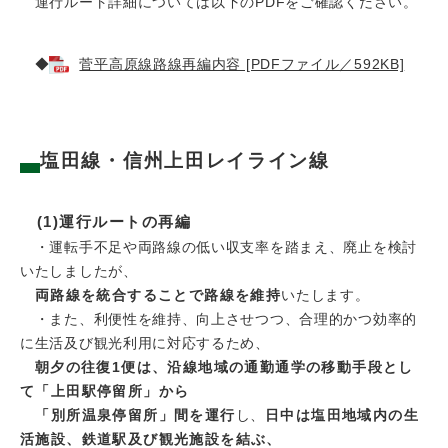
運行ルート詳細については以下のPDFをご確認ください。
◆
菅平高原線路線再編内容 [PDFファイル／592KB]
塩田線・信州上田レイライン線
(1)運行ルートの再編
・運転手不足や両路線の低い収支率を踏まえ、廃止を検討
いたしましたが、
両路線を統合することで路線を維持
いたします。
・また、利便性を維持、向上させつつ、合理的かつ効率的
に生活及び観光利用に対応するため、
朝夕の往復1便は、沿線地域の通勤通学の移動手段とし
て「上田駅停留所」から
「別所温泉停留所」間を運行
し、
日中は塩田地域内の生
活施設、鉄道駅及び観光施設を結ぶ、