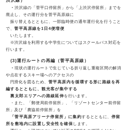
渋沢線）
・
渋沢線の「菅平口停留所」から「上渋沢停留所」までを
廃止し、その運行分を菅平高原線に
振り替えるとともに、一部臨時便の通年運行化を行うこと
で、
菅平高原線を1日4便増便
いたします。
※渋沢線を利用する中学生についてはスクールバス対応を
行います。
(3)運行ルートの再編（菅平高原線）
・
現状の運行ルートで生じている折り返し重複区間の解消
や点在するスキー場へのアクセスの
円滑化を図るため、
菅平高原内を循環する形に路線を再
編するとともに、観光客が集中する
裏太郎エリアへの路線延伸
を行います。
・また、「郵便局前停留所」、「リゾートセンター前停留
所」及び「農協前停留所」を
「菅平高原アリーナ停留所」に集約
するとともに、
停留
所を敷地内に設置し安全性を確保
します。