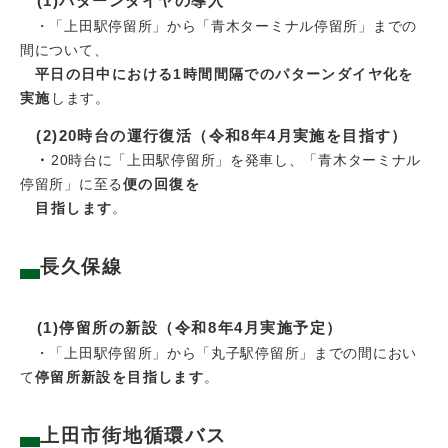
(1)パターンダイヤの導入
・「上田駅停留所」から「青木ターミナル停留所」までの
間について、
平日の日中における1時間間隔でのパターンダイヤ化​を
実施
します。​
(2)20時台の運行復活（令和8年4月実施を目指す）
・
20時台に「上田駅停留所」を発車し、「青木ターミナル
停留所」に至る
便の回復​を
目指します
。
長久保線
(1)停留所の新設（令和8年4月実施予定）
・「上田駅停留所」から「丸子駅停留所」までの間におい
て
停留所新設を目指します
。
上田市街地循環バス