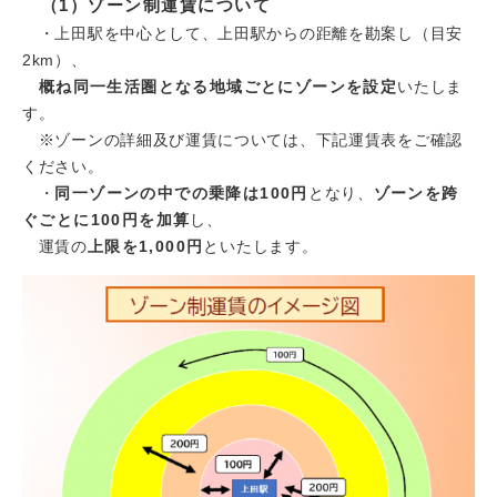
（1）ゾーン制運賃について
・上田駅を中心として、上田駅からの距離を勘案し（目安
2km）、
概ね同一生活圏となる地域ごとにゾーンを設定
いたしま
す。
※ゾーンの詳細及び運賃については、下記運賃表をご確認
ください。
・
同一ゾーンの中での乗降は100円
となり、
ゾーンを跨
ぐごとに100円を加算
し、
運賃の
上限を1,000円
といたします。