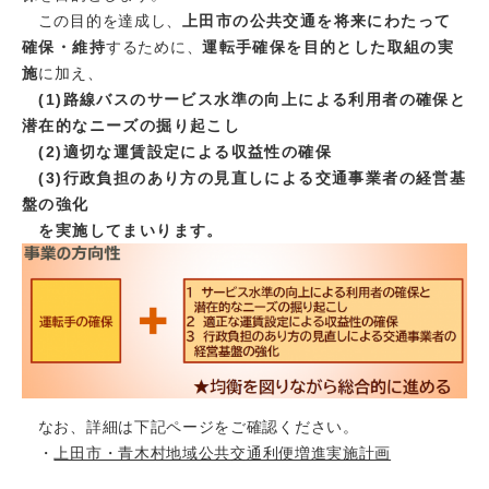
この目的を達成し、
上田市の公共交通を将来にわたって
確保・維持
するために、
運転手確保を目的とした取組の実
施
に加え、
(1)路線バスのサービス水準の向上による利用者の確保と
潜在的なニーズの掘り起こし
(2)適切な運賃設定による収益性の確保
(3)行政負担のあり方の見直しによる交通事業者の経営基
盤の強化
を実施してまいります。
なお、詳細は下記ページをご確認ください。
・
上田市・青木村地域公共交通利便増進実施計画