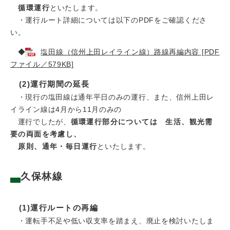
循環運行
といたします。
​ ・運行ルート詳細については以下のPDFをご確認くださ
い。
◆
塩田線（信州上田レイライン線）路線再編内容 [PDF
ファイル／579KB]
(2)運行期間の延長
・現行の塩田線は通年平日のみの運行、また、信州上田レ
イライン線は4月から11月のみの
運行でしたが、
循環運行部分については 生活、観光需
要の両面を考慮し、
原則、通年・毎日運行
といたします。
久保林線
(1)運行ルートの再編
・運転手不足や低い収支率を踏まえ、廃止を検討いたしま