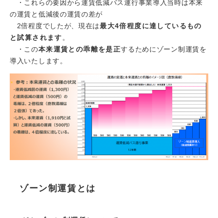
・これらの要因から運賃低減バス運行事業導入当時は本来
の運賃と低減後の運賃の差が
2倍程度でしたが、現在は
最大4倍程度に達しているもの
と試算されます
。
・この
本来運賃との乖離を是正
するためにゾーン制運賃を
導入いたします。
ゾーン制運賃とは