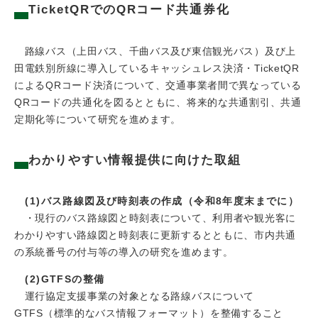
TicketQRでのQRコード共通券化
路線バス（上田バス、千曲バス及び東信観光バス）及び上
田電鉄別所線に導入しているキャッシュレス決済・TicketQR
によるQRコード決済について、交通事業者間で異なっている
QRコードの共通化を図るとともに、将来的な共通割引、共通
定期化等について研究を進めます。
わかりやすい情報提供に向けた取組
(1)バス路線図及び時刻表の作成（令和8年度末までに）
・現行のバス路線図と時刻表について、利用者や観光客に
わかりやすい路線図と時刻表に更新するとともに、市内共通
の系統番号の付与等の導入の研究を進めます。
(2)GTFSの整備
運行協定支援事業の対象となる路線バスについて
GTFS（標準的なバス情報フォーマット）を整備すること