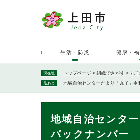
ペ
ー
ジ
キ
の
ー
先
ワ
頭
ー
で
生活・防災
健康・福
ド
す
検
。
索
トップページ
>
組織でさがす
>
丸子
現在地
地域自治センターだより「丸子」令
足あと
本
文
地域自治センター
バックナンバー