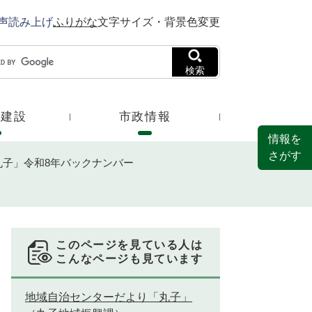
声読み上げ
ふりがな
文字サイズ・背景色変更
検索
・建設
市政情報
情報を
さがす
丸子」令和8年バックナンバー
このページを見ている人は
こんなページも見ています
地域自治センターだより「丸子」