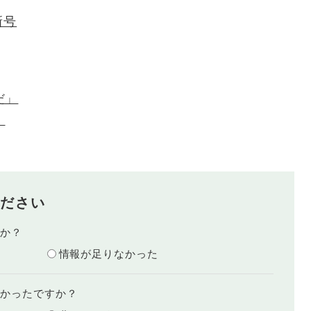
新号
だ」
」
ださい
たか？
情報が足りなかった
すかったですか？