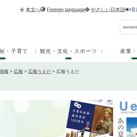
メニューを飛ばして本文へ
本文へ
Foreign language
やさしい日本語
音
祉・子育て
観光・文化・スポーツ
産業
情報
>
広報
>
広報うえだ
>
広報うえだ