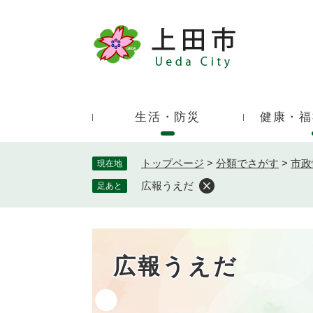
ペ
ー
ジ
キ
の
ー
先
ワ
頭
ー
で
生活・防災
健康・福
ド
す
検
。
索
トップページ
>
分類でさがす
>
市政
現在地
広報うえだ
足あと
広報うえだ