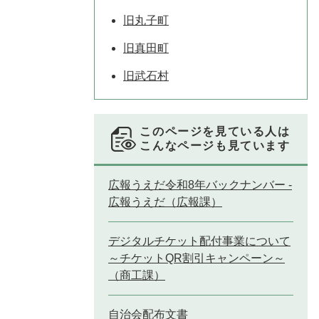
旧丸子町
旧真田町
旧武石村
このページを見ている人は
こんなページも見ています
広報うえだ令和8年バックナンバー -
広報うえだ（広報課）
デジタルチケット配付事業について
～チケットQR割引キャンペーン～
（商工課）
自治会配布文書