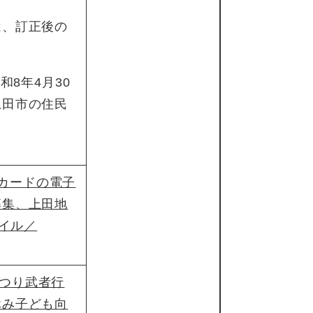
は、訂正後の
和8年4月30
上田市の住民
。
カードの電子
募集、上田地
ァイル／
まつり武者行
休み子ども向