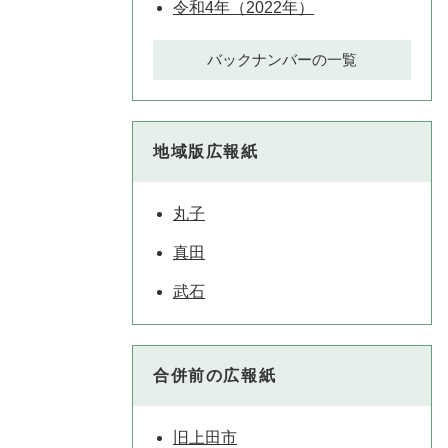
令和4年（2022年）
バックナンバーの一覧
地域版広報紙
丸子
真田
武石
合併前の広報紙
旧上田市