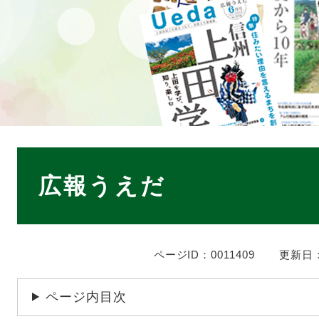
本
文
広報うえだ
ページID：0011409
更新日：
ページ内目次