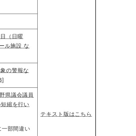
6日（日曜
ール施設 な
気象の警報な
]
長野県議会議員
の短縮を行い
テキスト版はこちら
に一部間違い