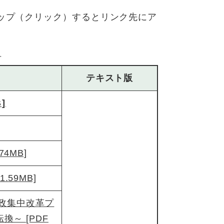
タップ（クリック）するとリンク先にア
号
テキスト版
]
4MB]
59MB]
政集中改革プ
～ [PDF