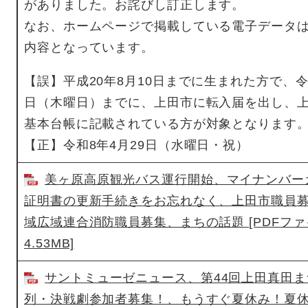
がありました。お詫びし訂正します。
なお、ホームページで掲載している電子データ
内容となっています。
【誤】平成20年8月10日までに生まれた方で、令
日（木曜日）までに、上田市に転入届を出し、
基本台帳に記載されている方が対象となります
【正】令和8年4月29日（水曜日・祝）
美ヶ原高原観光バス運行開始、マイナンバー
証明書の更新手続きをお忘れなく、上田市職員
域広域連合消防職員募集、まちの話題 [PDFフ
4.53MB]
サントミューゼニュース、第44回上田真田
列・決戦劇参加者募集！、もうすぐ夏休み！夏