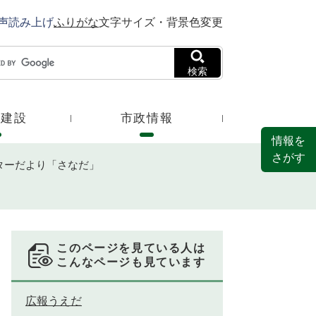
声読み上げ
ふりがな
文字サイズ・背景色変更
検索
・建設
市政情報
情報を
さがす
ターだより「さなだ」
このページを見ている人は
こんなページも見ています
広報うえだ