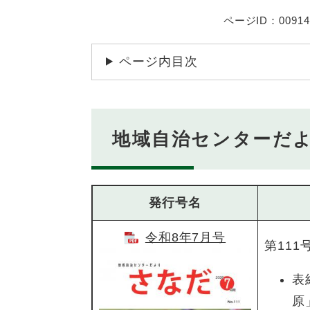
ページID：00914
ページ内目次
地域自治センターだよ
発行号名
令和8年7月号
第111
​
原