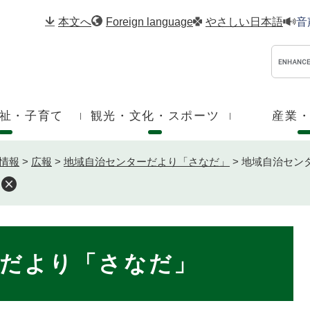
メニューを飛ばして本文へ
本文へ
Foreign language
やさしい日本語
音
祉・子育て
観光・文化・スポーツ
産業
情報
>
広報
>
地域自治センターだより「さなだ」
>
地域自治セン
ーだより「さなだ」