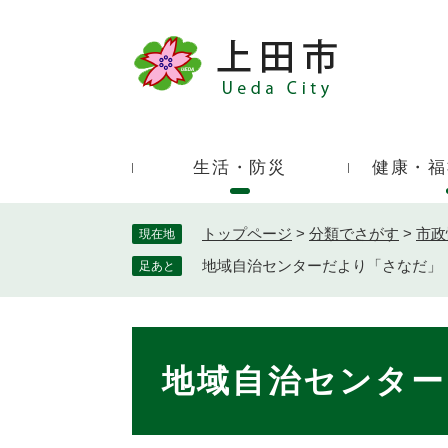
ペ
ー
ジ
キ
の
ー
先
ワ
頭
ー
で
生活・防災
健康・福
ド
す
検
。
索
トップページ
>
分類でさがす
>
市政
現在地
地域自治センターだより「さなだ」
足あと
本
文
地域自治センタ