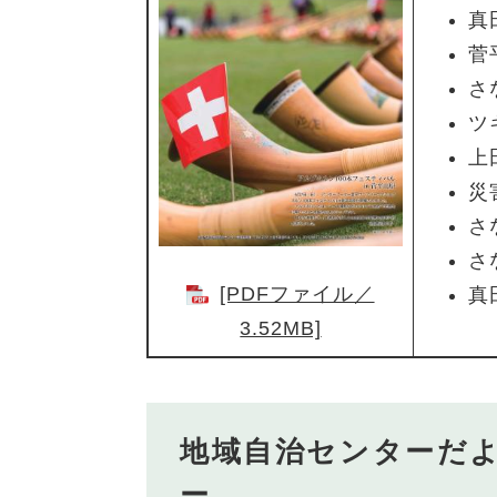
真
菅
さ
ツ
上
災
さ
さ
[PDFファイル／
真
3.52MB]
地域自治センターだ
ー