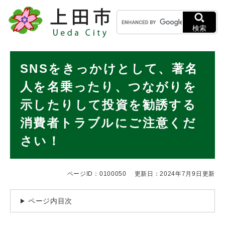
ペ
メニューを飛ばして本文へ
キ
ー
ー
ジ
検索
ワ
の
ー
先
ド
本
頭
SNSをきっかけとして、著名
検
で
文
索
す
人を名乗ったり、つながりを
。
示したりして投資を勧誘する
消費者トラブルにご注意くだ
さい！
ページID：0100050
更新日：2024年7月9日更新
ページ内目次