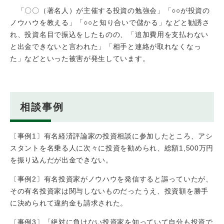
「〇〇（著名人）が主催する投資の勉強会」「○○が投資の
ノウハウを教える」「○○と知り合いで儲かる」などと勧誘さ
れ、投資名目で振込をしたものの、「追加費用を支払わない
と出金できないと言われた」「相手と連絡が取れなくなっ
た」などといった被害が発生しています。
相談事例
〔事例1〕有名経済評論家の投資相談に参加したところ、アシ
スタントを名乗る人に次々に投資を勧められ、総額1,500万円
を振り込んだが出金できない。
〔事例2〕有名投資家がノウハウを発信すると謳っていたが、
その有名投資家は関与しないものだったうえ、投資額を勝手
に決められて違約金も請求された。
〔事例3〕「絶対に負けない投資家を知っていて自分も投資で