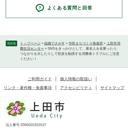
よくある質問と回答
トップページ
>
組織でさがす
>
市民まちづくり推進部
>
上田市消
現在地
費生活センター
>
SNSをきっかけとして、著名人を名乗ったり、
つながりを示したりして投資を勧誘する消費者トラブルにご注意
ください！
ご利用ガイド
個人情報の取扱い
リンク・著作権・免責事項
アクセシビリティ
サイトマップ
法人番号:2000020202037