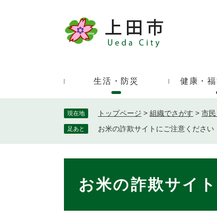
ペ
ー
ジ
キ
の
ー
先
ワ
頭
ー
で
生活・防災
健康・福
ド
す
検
。
索
トップページ
>
組織でさがす
>
市民
現在地
お米の詐欺サイトにご注意ください
足あと
本
文
お米の詐欺サイ