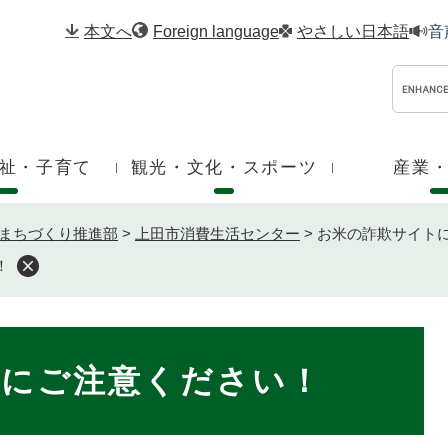
メニューを飛ばして本文へ
本文へ
Foreign language
やさしい日本語
音
祉・子育て
観光・文化・スポーツ
産業
まちづくり推進部
>
上田市消費生活センター
>
お米の詐欺サイト
！
トにご注意ください！