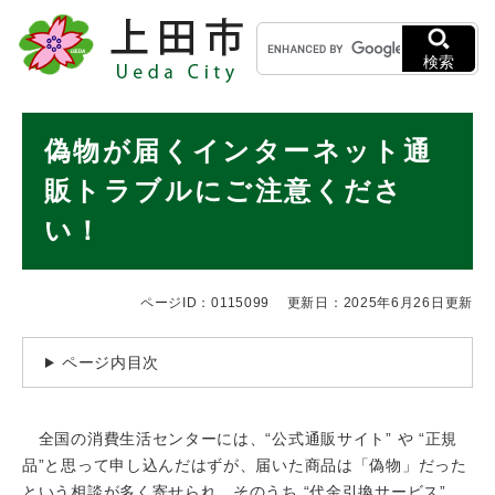
ペ
メニューを飛ばして本文へ
キ
ー
ー
ジ
検索
ワ
の
ー
先
ド
本
頭
偽物が届くインターネット通
検
で
文
索
す
販トラブルにご注意くださ
。
い！
ページID：0115099
更新日：2025年6月26日更新
ページ内目次
全国の消費生活センターには、“公式通販サイト” や “正規
品”と思って申し込んだはずが、届いた商品は「偽物」だった
という相談が多く寄せられ、そのうち “代金引換サービス”