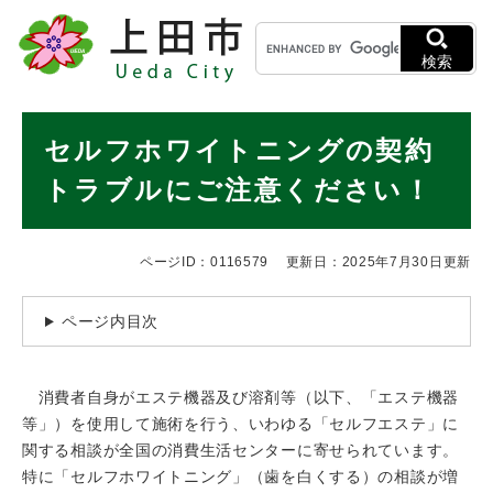
ペ
メニューを飛ばして本文へ
キ
ー
ー
ジ
検索
ワ
の
ー
先
ド
本
頭
セルフホワイトニングの契約
検
で
文
索
す
トラブルにご注意ください！
。
ページID：0116579
更新日：2025年7月30日更新
ページ内目次
消費者自身がエステ機器及び溶剤等（以下、「エステ機器
等」）を使用して施術を行う、いわゆる「セルフエステ」に
関する相談が全国の消費生活センターに寄せられています。
特に「セルフホワイトニング」（歯を白くする）の相談が増