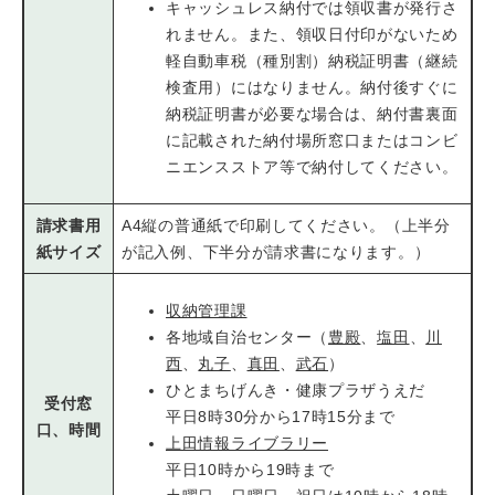
キャッシュレス納付では領収書が発行さ
れません。また、領収日付印がないため
軽自動車税（種別割）納税証明書（継続
検査用）にはなりません。納付後すぐに
納税証明書が必要な場合は、納付書裏面
に記載された納付場所窓口またはコンビ
ニエンスストア等で納付してください。
請求書用
A4縦の普通紙で印刷してください。（上半分
紙サイズ
が記入例、下半分が請求書になります。）
収納管理課
各地域自治センター（
豊殿
、
塩田
、
川
西
、
丸子
、
真田
、
武石
）
ひとまちげんき・健康プラザうえだ
受付窓
平日8時30分から17時15分まで
口、時間
上田情報ライブラリー
平日10時から19時まで