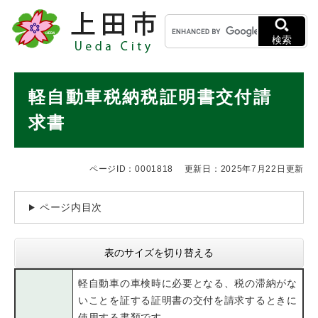
ペ
メニューを飛ばして本文へ
キ
ー
ー
ジ
検索
ワ
の
ー
先
ド
本
頭
軽自動車税納税証明書交付請
検
で
文
索
す
求書
。
ページID：0001818
更新日：2025年7月22日更新
ページ内目次
表のサイズを切り替える
軽自動車の車検時に必要となる、税の滞納がな
いことを証する証明書の交付を請求するときに
使用する書類です。