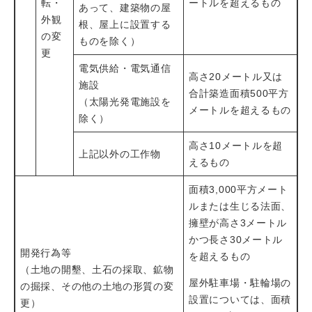
転・
ートルを超えるもの
あって、建築物の屋
外観
根、屋上に設置する
の変
ものを除く）
更
電気供給・電気通信
高さ20メートル又は
施設
合計築造面積500平方
（太陽光発電施設を
メートルを超えるもの
除く）
高さ10メートルを超
上記以外の工作物
えるもの
面積3,000平方メート
ルまたは生じる法面、
擁壁が高さ3メートル
かつ長さ30メートル
開発行為等
を超えるもの
（土地の開墾、土石の採取、鉱物
屋外駐車場・駐輪場の
の掘採、その他の土地の形質の変
設置については、面積
更）