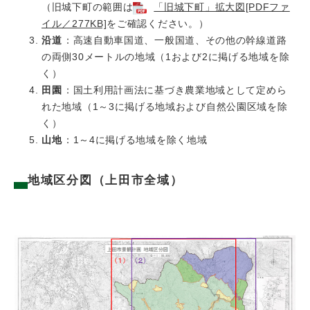
（旧城下町の範囲は
「旧城下町」拡大図[PDFファ
イル／277KB]
をご確認ください。）
沿道
：高速自動車国道、一般国道、その他の幹線道路
の両側30メートルの地域（1および2に掲げる地域を除
く）
田園
：国土利用計画法に基づき農業地域として定めら
れた地域（1～3に掲げる地域および自然公園区域を除
く）
山地
：1～4に掲げる地域を除く地域
地域区分図（上田市全域）
​