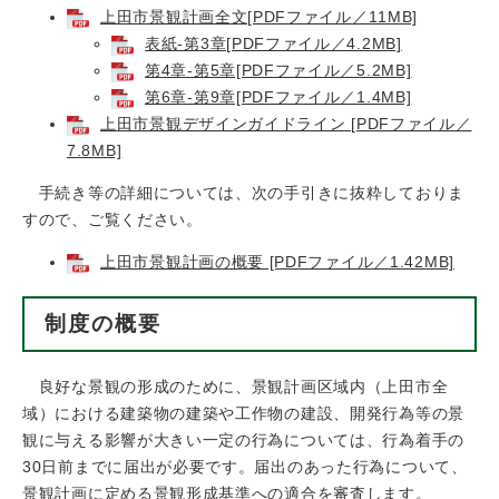
上田市景観計画全文[PDFファイル／11MB]
表紙-第3章[PDFファイル／4.2MB]
第4章-第5章[PDFファイル／5.2MB]
第6章-第9章[PDFファイル／1.4MB]
上田市景観デザインガイドライン [PDFファイル／
7.8MB]
手続き等の詳細については、次の手引きに抜粋しておりま
すので、ご覧ください。
上田市景観計画の概要 [PDFファイル／1.42MB]
制度の概要
良好な景観の形成のために、景観計画区域内（上田市全
域）における建築物の建築や工作物の建設、開発行為等の景
観に与える影響が大きい一定の行為については、行為着手の
30日前までに届出が必要です。届出のあった行為について、
景観計画に定める景観形成基準への適合を審査します。