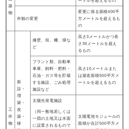
ートルを超えるもの
築
変更に係る面積400平
物
外観の変更
方メートルを超えるも
の
高さ3メートルかつ長
擁壁、垣、柵、塀な
さ30メートルを超え
ど
るもの
プラント類、自動車
車庫、飼料・肥料・
高さ10メートルまた
石油・ガス等を貯蔵
は築造面積500平方メ
新
する施設、ごみ処理
ートルを超えるもの
設・
施設など
増
太陽光発電施設
築・
工
改
（同一敷地若しくは
作
築・
太陽電池モジュールの
一団の土地又は水面
物
移
面積が合計500平方メ
に設置されるもので