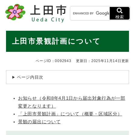
ペ
メニューを飛ばして本文へ
キ
ー
ー
ジ
検索
ワ
の
ー
先
ド
本
頭
上田市景観計画について
検
で
文
索
す
。
ページID：0092943
更新日：2025年11月14日更新
ページ内目次
お知らせ（令和8年4月1日から届出対象行為が一部
変更となります）
「上田市景観計画」について（概要・区域区分）
景観の届出について