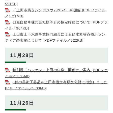
591KB]
「上田市防災シンポジウム2024」を開催 [PDFファイル
／1.21MB]
日産自動車株式会社様等との協定締結について [PDFファ
イル／304KB]
上田市上下水道事業協同組合による給水栓等点検ボラン
ティアの実施について [PDFファイル／322KB]
11月28日
特別展「ハッケン！上田の仏像」開催のご案内 [PDFファ
イル／1.85MB]
5件の美術工芸品を上田市指定有形文化財に指定しました
[PDFファイル／5.88MB]
11月26日