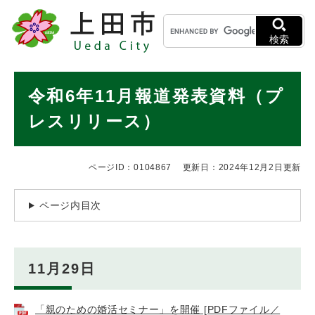
ペ
メニューを飛ばして本文へ
キ
ー
ー
ジ
検索
ワ
の
ー
先
ド
本
頭
令和6年11月報道発表資料（プ
検
で
文
索
す
レスリリース）
。
ページID：0104867
更新日：2024年12月2日更新
ページ内目次
11月29日
「親のための婚活セミナー」を開催 [PDFファイル／