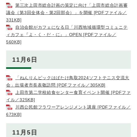
第三次上田市総合計画の策定に向け「上田市総合計画審
議会（第3回全体会・第2回部会）」を開催 [PDFファイル／
331KB]
自治会館がカフェになる日「川西地域循環型コミュニテ
ィカフェ『よ・く・だ・に』」OPEN [PDFファイル／
560KB]
11月6日
「ねんりんピックはばたけ鳥取2024ソフトテニス交流大
会」出場者市長表敬訪問 [PDFファイル／305KB]
上田市第二学校給食センター食育イベント開催 [PDFファ
イル／325KB]
川西公民館フラワーアレンジメント講座 [PDFファイル／
673KB]
11月5日