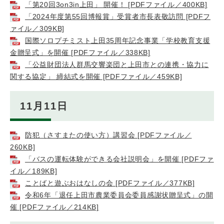
「第20回3on3in上田」 開催！ [PDFファイル／400KB]
「2024年度第55回博報賞」受賞者市長表敬訪問 [PDFフ
ァイル／309KB]
国際ソロプチミスト上田35周年記念事業「学校教育支援
金贈呈式」を開催 [PDFファイル／338KB]
「公益財団法人群馬交響楽団と上田市との連携・協力に
関する協定」 締結式を開催 [PDFファイル／459KB]
11月11日
防犯（さすまたの使い方）講習会 [PDFファイル／
260KB]
「バスの運転体験ができる会社説明会」を開催 [PDFファ
イル／189KB]
ことばと遊ぶおはなしの会 [PDFファイル／377KB]
令和6年「退任上田市農業委員会委員感謝状贈呈式」の開
催 [PDFファイル／214KB]