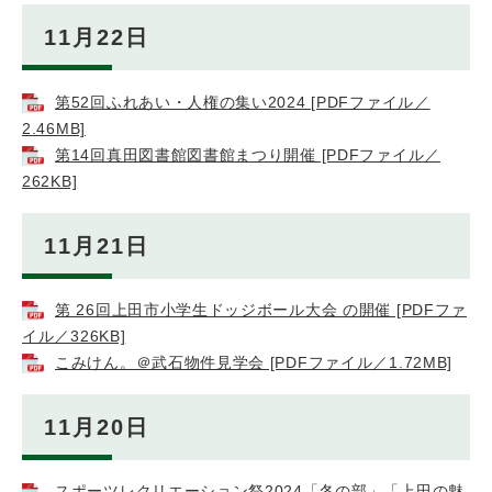
11月22日
第52回ふれあい・人権の集い2024 [PDFファイル／
2.46MB]
第14回真田図書館図書館まつり開催 [PDFファイル／
262KB]
11月21日
第 26回上田市小学生ドッジボール大会 の開催 [PDFファ
イル／326KB]
こみけん。＠武石物件見学会 [PDFファイル／1.72MB]
11月20日
スポーツレクリエーション祭2024「冬の部」「上田の魅