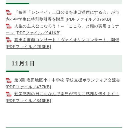
『映画「シンペイ」上田公演を連日満席にする会』が市
内小中学生に特別割引券を贈呈 [PDFファイル／376KB]
人生の主人公になろう！～「こころ」と頭の実用セミナ
ー～ [PDFファイル／941KB]
真田図書館コンサート「ヴァイオリンコンサート」開催
[PDFファイル／293KB]
11月1日
第3回 塩田地区小・中学校 学校支援ボランティア交流会
[PDFファイル／477KB]
勤労感謝の日にちなんで園児が市長に感謝を伝えます！
[PDFファイル／346KB]