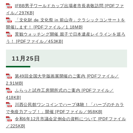
IFBB男子ワールドカップ出場者市長表敬訪問 [PDFファ
イル／297KB]
「文化財 de 文化祭 in 前山寺」クラシックコンサートを
開催します！ [PDFファイル／1.18MB]
景観ウォッチング開催 親子で日本遺産レイラインを巡ろ
う！ [PDFファイル／453KB]
11月25日
第49回全国大学版画展開催のご案内 [PDFファイル／
2.91MB]
ふらっと試作工房開所式のご案内 [PDFファイル／
418KB]
川西公民館ワンコインでハーブ体験！「ハーブのチカラ
で免疫力アップ！」開催 [PDFファイル／958KB]
令和6年12月市議会定例会の資料について [PDFファイル
／225KB]