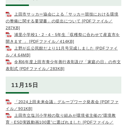
上田市サッカー協会による「サッカー競技における環境
の整備に関する要望書」の提出について [PDFファイル／
287KB]
浦里小学校1・2・4・5年生「収穫祭に合わせて産直市を
開きます 」 [PDFファイル／414KB]
上野が丘公民館だより11月号完成しました [PDFファイ
ル／4.64MB]
令和6年度上田市青少年善行表彰及び「家庭の日」の作文
表彰式 [PDFファイル／283KB]
11月15日
「2024上田未来会議」グループワーク発表会 [PDFファ
イル／901KB]
上田市立塩川小学校の取り組みが環境省主催の“環境教
育・ESD実践動画100選”に選ばれました [PDFファイル／