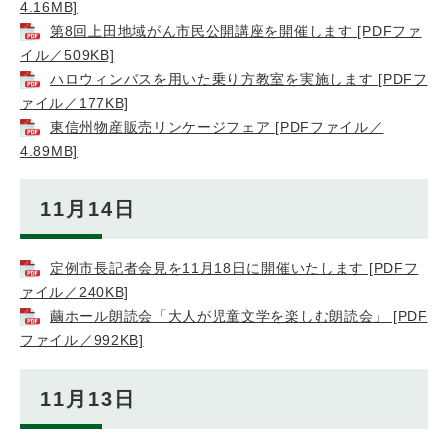
4.16MB]
第8回上田地域がん市民公開講座を開催します [PDFファ
イル／509KB]
ハロウィンバスを用いた乗り方教室を実施します [PDFフ
ァイル／177KB]
東信州物産販売リンケージフェア [PDFファイル／
4.89MB]
11月14日
定例市長記者会見を11月18日に開催いたします [PDFフ
ァイル／240KB]
繭ホール朗読会「大人が児童文学を楽しむ朗読会」 [PDF
ファイル／992KB]
11月13日