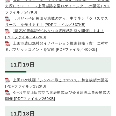
力探してGO！！～上田城跡公園ロゲイニング 」の開催 [PDF
ファイル／247KB]
しおだっ子応援団が地域の方々、中学生と「クリスマス
リース」を作ります！ [PDFファイル／337KB]
“開店20周年記念”あさつゆ収穫感謝祭を開催します！
[PDFファイル／472KB]
上田市農山漁村発イノベーション推進戦略（案）に対す
るパブリックコメントを実施 [PDFファイル／400KB]
11月19日
上田ロケ映画『シンペイ歌こそすべて』舞台挨拶の開催
[PDFファイル／292KB]
令和6年度上田市功労者表彰式及び優良建設工事表彰式の
開催 [PDFファイル／260KB]
11月18日