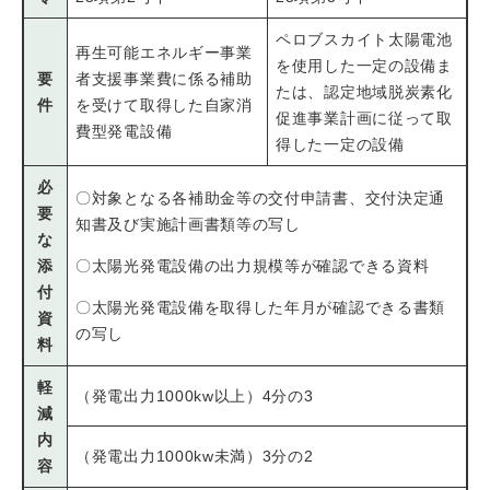
ペロブスカイト太陽電池
再生可能エネルギー事業
を使用した一定の設備ま
要
者支援事業費に係る補助
たは、認定地域脱炭素化
件
を受けて取得した自家消
促進事業計画に従って取
費型発電設備
得した一定の設備
必
〇対象となる各補助金等の交付申請書、交付決定通
要
知書及び実施計画書類等の写し
な
添
〇太陽光発電設備の出力規模等が確認できる資料
付
〇太陽光発電設備を取得した年月が確認できる書類
資
の写し
料
軽
（発電出力1000kw以上）4分の3
減
内
（発電出力1000kw未満）3分の2
容