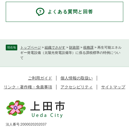
よくある質問と回答
トップページ
>
組織でさがす
>
財政部
>
税務課
>
再生可能エネル
現在地
ギー発電設備（太陽光発電設備等）に係る課税標準の特例につい
て
ご利用ガイド
個人情報の取扱い
リンク・著作権・免責事項
アクセシビリティ
サイトマップ
法人番号:2000020202037