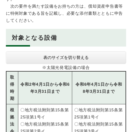
次の要件を満たす設備をお持ちの方は、償却資産申告書等
に特例対象である旨を記載し、必要な添付書類とともに申告
してください。
対象となる設備
表のサイズを切り替える
※太陽光発電設備の場合
取
得
令和2年4月1日から令和6
令和6年4月1日から令和
時
年3月31日まで
8年3月31日まで
期
根
〇地方税法附則第15条第
〇地方税法附則第15条第
拠
25項第1号イ
25項第1号イ
法
〇地方税法附則第15条第
〇地方税法附則第15条第
令
25項第2号イ
25項第3号イ