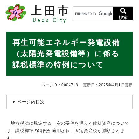
ペ
メニューを飛ばして本文へ
キ
ー
ー
ジ
検索
ワ
の
ー
先
ド
本
頭
再生可能エネルギー発電設備
検
で
文
索
す
（太陽光発電設備等）に係る
。
課税標準の特例について
ページID：0004718
更新日：2025年4月1日更新
ページ内目次
地方税法に規定する一定の要件を備える償却資産について
は、課税標準の特例が適用され、固定資産税が減額されま
す。