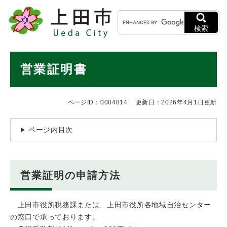
ペ
メニューを飛ばして本文へ
キ
ー
ー
ジ
検索
ワ
の
ー
先
ド
本
頭
営業証明書
検
で
文
索
す
。
ページID：0004814
更新日：2026年4月1日更新
ページ内目次
営業証明の申請方法
上田市役所税務課または、上田市役所各地域自治センター
の窓口で承っております。