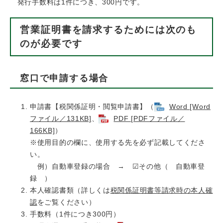
発行手数料は1件につき、300円です。
営業証明書を請求するためには次のも
のが必要です
窓口で申請する場合
申請書【税関係証明・閲覧申請書】（
Word [Word
ファイル／131KB]
、
PDF [PDFファイル／
166KB]
）
※使用目的の欄に、使用する先を必ず記載してくださ
い。
例）自動車登録の場合 → ☑その他（ 自動車登
録 ）
本人確認書類（詳しくは
税関係証明書等請求時の本人確
認
をご覧ください）
手数料（1件につき300円）