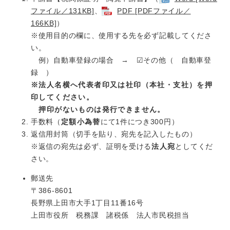
ファイル／131KB]
、
PDF [PDFファイル／
166KB]
）
※使用目的の欄に、使用する先を必ず記載してくださ
い。
例）自動車登録の場合 → ☑その他（ 自動車登
録 ）
※法人名横へ代表者印又は社印（本社・支社）を押
印してください。
押印がないものは発行できません。
手数料（
定額小為替
にて1件につき300円）
返信用封筒（切手を貼り、宛先を記入したもの）
※返信の宛先は必ず、証明を受ける
法人宛
としてくだ
さい。
郵送先
〒386-8601
長野県上田市大手1丁目11番16号
上田市役所 税務課 諸税係 法人市民税担当