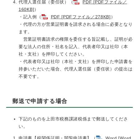
代理人選任届（委任状）（
PDF [PDFファイル／
160KB]
）
​・記入例（
PDF [PDFファイル／278KB]
）
​・代理の方が営業証明書を請求される場合に必要となり
ます。
営業証明書請求の権限を委任する旨記載し、証明が必
要な法人の住所・社名を記入、代表者印又は社印（本
社・支社）を押印してください。
・代表者印又は社印（本社・支社）を押印した申請書を
持参いただいた場合、代理人選任届（委任状）の提出は
不要です。
郵送で申請する場合
下記のものを上田市税務課諸税係まで郵送してくださ
い。
申請書【税関係証明・閲覧申請書】（
Word [Word