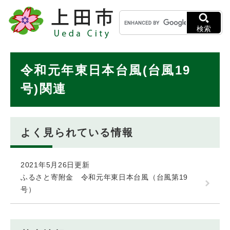
ペ
メニューを飛ばして本文へ
キ
ー
ー
ジ
検索
ワ
の
ー
先
ド
本
頭
令和元年東日本台風(台風19
検
で
文
索
す
号)関連
。
よく見られている情報
2021年5月26日更新
ふるさと寄附金 令和元年東日本台風（台風第19
号）