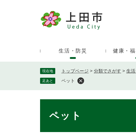
ペ
ー
ジ
キ
の
ー
先
ワ
頭
ー
で
生活・防災
健康・福
ド
す
検
。
索
トップページ
>
分類でさがす
>
生活
現在地
ペット
足あと
本
文
ペット