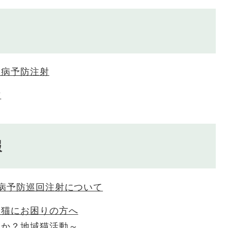
犬病予防注射
方
報
病予防巡回注射について
い猫にお困りの方へ
んか？地域猫活動～