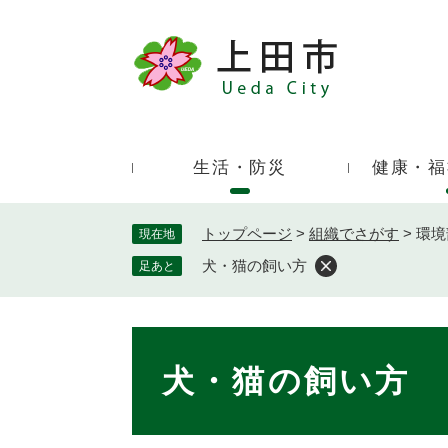
ペ
ー
ジ
キ
の
ー
先
ワ
頭
ー
で
生活・防災
健康・福
ド
す
検
。
索
トップページ
>
組織でさがす
>
環境
現在地
犬・猫の飼い方
足あと
本
文
犬・猫の飼い方