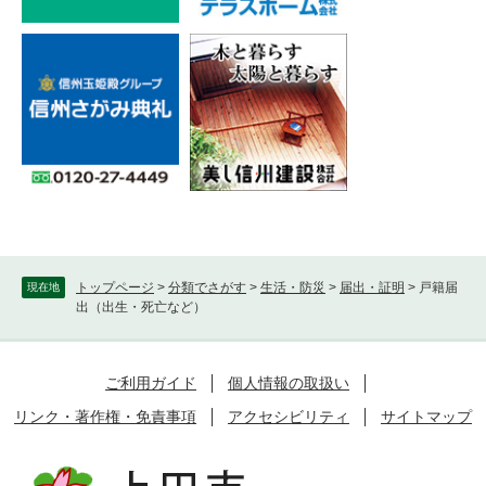
トップページ
>
分類でさがす
>
生活・防災
>
届出・証明
>
戸籍届
現在地
出（出生・死亡など）
ご利用ガイド
個人情報の取扱い
リンク・著作権・免責事項
アクセシビリティ
サイトマップ