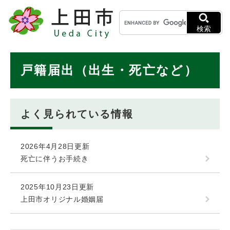
ペ
メニューを飛ばして本文へ
キ
ー
ー
ジ
検索
ワ
の
ー
先
ド
本
頭
戸籍届出（出生・死亡など）
検
で
文
索
す
。
よく見られている情報
2026年4月28日更新
死亡に伴うお手続き
2025年10月23日更新
上田市オリジナル婚姻届