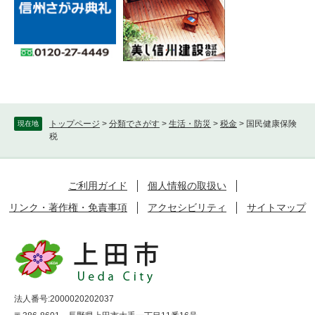
トップページ
>
分類でさがす
>
生活・防災
>
税金
>
国民健康保険
現在地
税
ご利用ガイド
個人情報の取扱い
リンク・著作権・免責事項
アクセシビリティ
サイトマップ
法人番号:2000020202037