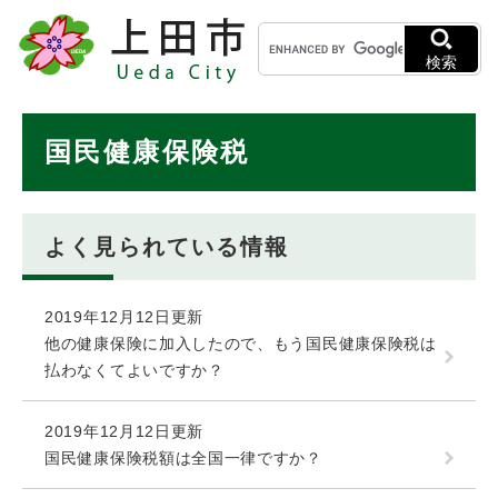
ペ
メニューを飛ばして本文へ
キ
ー
ー
ジ
検索
ワ
の
ー
先
ド
本
頭
国民健康保険税
検
で
文
索
す
。
よく見られている情報
2019年12月12日更新
他の健康保険に加入したので、もう国民健康保険税は
払わなくてよいですか？
2019年12月12日更新
国民健康保険税額は全国一律ですか？