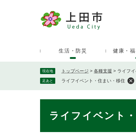
ペ
ー
ジ
キ
の
ー
先
ワ
頭
ー
で
生活・防災
健康・福
ド
す
検
。
索
トップページ
>
各種支援
>
ライフイ
現在地
ライフイベント・住まい・移住
足あと
本
文
ライフイベント