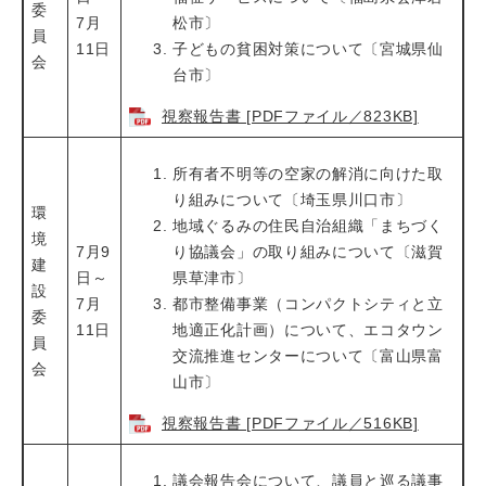
委
7月
松市〕
員
11日
子どもの貧困対策について〔宮城県仙
会
台市〕
視察報告書 [PDFファイル／823KB]
所有者不明等の空家の解消に向けた取
り組みについて〔埼玉県川口市〕
環
地域ぐるみの住民自治組織「まちづく
境
7月9
り協議会」の取り組みについて〔滋賀
建
日～
県草津市〕
設
7月
都市整備事業（コンパクトシティと立
委
11日
地適正化計画）について、エコタウン
員
交流推進センターについて〔富山県富
会
山市〕
視察報告書 [PDFファイル／516KB]
議会報告会について、議員と巡る議事