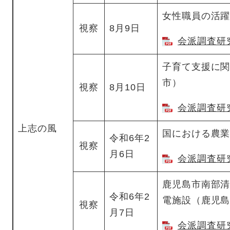
女性職員の活
視察
8月9日
会派調査研究
子育て支援に
市）
視察
8月10日
会派調査研究
上志の風
国における農
令和6年2
視察
月6日
会派調査研究
鹿児島市南部
令和6年2
電施設（鹿児
視察
月7日
会派調査研究