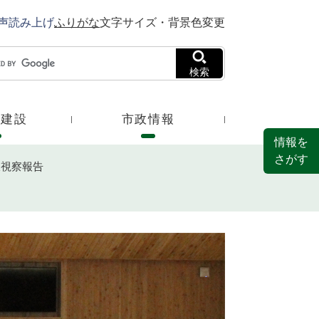
声読み上げ
ふりがな
文字サイズ・背景色変更
検索
・建設
市政情報
情報を
さがす
派視察報告