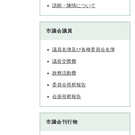
請願・陳情について
市議会議員
議員名簿及び各種委員会名簿
議長交際費
政務活動費
委員会視察報告
会派視察報告
市議会刊行物