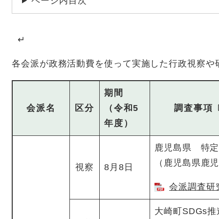
ページ内目次
↵
各会派が政務活動費を使って実施した行政視察や
期間
会派名
区分
（令和5
調査事項
年度）
鹿児島県 特
（鹿児島県鹿
視察
8月8日
会派調査研究
大崎町SDGs