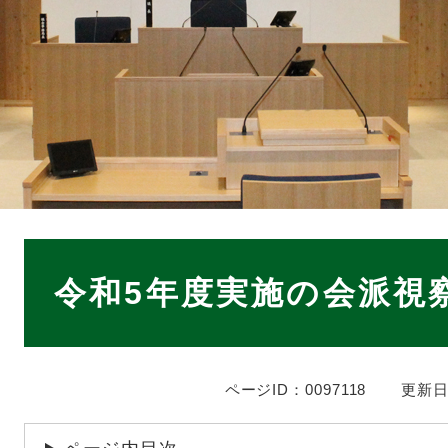
本
文
令和5年度実施の会派視
ページID：0097118
更新日