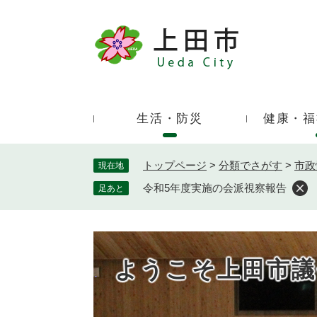
ペ
ー
ジ
キ
の
ー
先
ワ
頭
ー
で
生活・防災
健康・福
ド
す
検
。
索
トップページ
>
分類でさがす
>
市政
現在地
令和5年度実施の会派視察報告
足あと
ようこそ上田市議