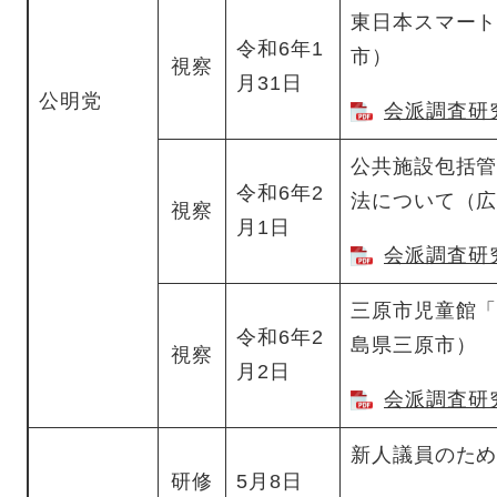
東日本スマー
令和6年1
市）
視察
月31日
公明党
会派調査研究
公共施設包括
令和6年2
法について（
視察
月1日
会派調査研究
三原市児童館
令和6年2
島県三原市）
視察
月2日
会派調査研究
新人議員のた
研修
5月8日