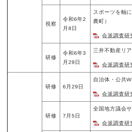
スポーツを軸
令和6年2
農町）
視察
月8日
会派調査研究
三井不動産リ
令和6年3
研修
月29日
会派調査研究
自治体・公共WE
研修
6月29日
会派調査研究
全国地方議会サ
研修
7月5日
会派調査研究