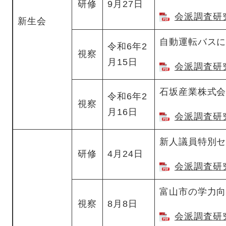
研修
9月27日
会派調査研究
新生会
自動運転バス
令和6年2
視察
月15日
会派調査研究
石坂産業株式
令和6年2
視察
月16日
会派調査研究
新人議員特別セ
研修
4月24日
会派調査研究
富山市の学力
視察
8月8日
会派調査研究