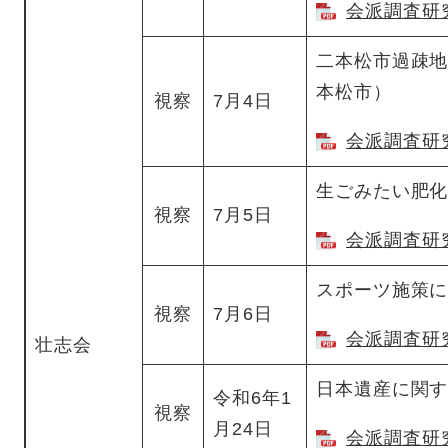
会派調査研究
二本松市過疎
本松市）
視察
7月4日
会派調査研究
生ごみたい肥
視察
7月5日
会派調査研究
スポーツ施策
視察
7月6日
会派調査研究
壮志会
日本遺産に関
令和6年1
視察
月24日
会派調査研究