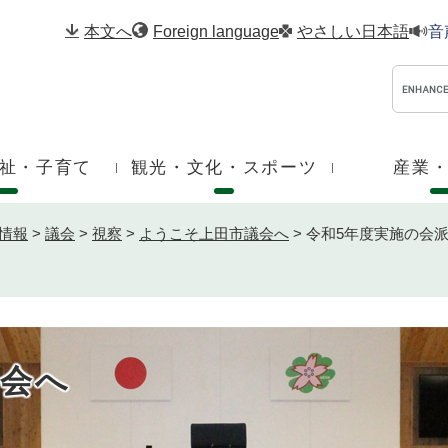
メニューを飛ばして本文へ
本文へ
Foreign language
やさしい日本語
音
祉・子育て
観光・文化・スポーツ
産業
情報
>
議会
>
視察
>
ようこそ上田市議会へ
>
令和5年度実施の会
会へ