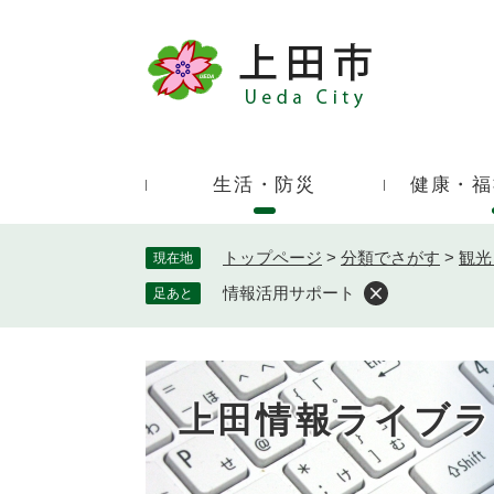
ペ
ー
ジ
キ
の
ー
先
ワ
頭
ー
で
生活・防災
健康・福
ド
す
検
。
索
トップページ
>
分類でさがす
>
観光
現在地
情報活用サポート
足あと
上田情報ライブラ