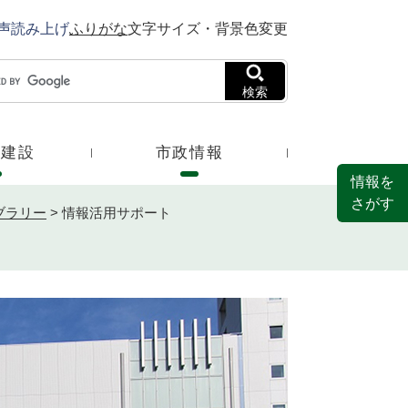
声読み上げ
ふりがな
文字サイズ・背景色変更
検索
・建設
市政情報
情報を
さがす
ブラリー
>
情報活用サポート