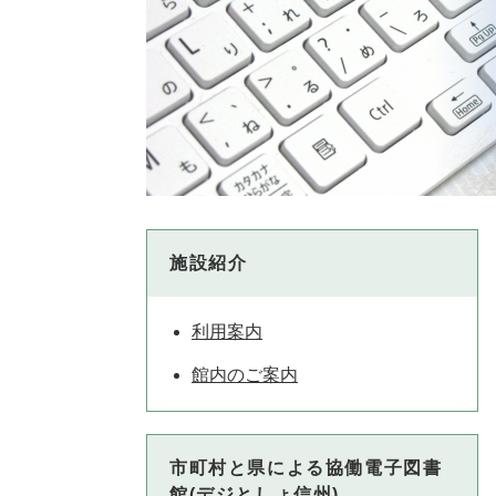
施設紹介
利用案内
館内のご案内
市町村と県による協働電子図書
館(デジとしょ信州)