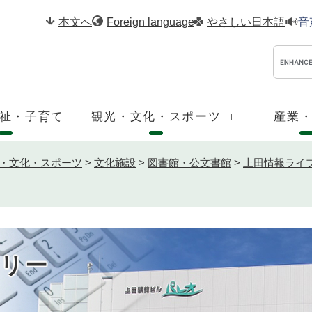
メニューを飛ばして本文へ
本文へ
Foreign language
やさしい日本語
音
祉・子育て
観光・文化・スポーツ
産業
・文化・スポーツ
>
文化施設
>
図書館・公文書館
>
上田情報ライ
リー