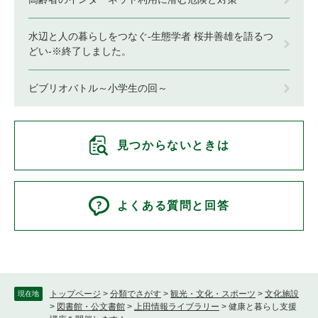
水辺と人の暮らしをつなぐ-生態学者 桜井善雄を語るつ
どい-※終了しました。
ビブリオバトル～小学生の回～
見つからないときは
よくある質問と回答
トップページ
>
分類でさがす
>
観光・文化・スポーツ
>
文化施設
現在地
>
図書館・公文書館
>
上田情報ライブラリー
>
健康と暮らし支援