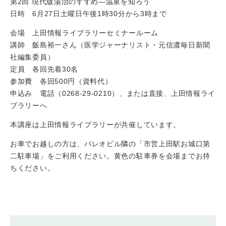
第2回 現代版湯治のすすめ―温泉を知ろう
日時 6月27日土曜日午後1時30分から3時まで
会場 上田情報ライブラリーセミナールーム
講師 飯島裕一さん（医学ジャーナリスト・元信濃毎日新聞
社編集委員）
定員 各回先着30名
参加費 各回500円（資料代）
申込み 電話（0268-29-0210）、または直接、上田情報ライ
ブラリーへ
本講座は上田情報ライブラリーが共催しています。
お車でお越しの方は、パレオビル隣の「市営上田駅お城口第
二駐車場」をご利用ください。黄色の駐車券を会場までお持
ちください。