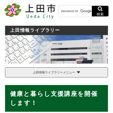
ペ
メニューを飛ばして本文へ
キ
ー
ー
ジ
検索
ワ
の
ー
先
ド
頭
上田情報ライブラリー
検
で
索
す
。
上田情報ライブラリーメニュー
本
健康と暮らし支援講座を開催
文
します！