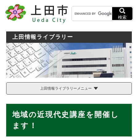
ペ
メニューを飛ばして本文へ
キ
ー
ー
ジ
検索
ワ
の
ー
先
ド
頭
上田情報ライブラリー
検
で
索
す
。
上田情報ライブラリーメニュー
本
地域の近現代史講座を開催し
文
ます！