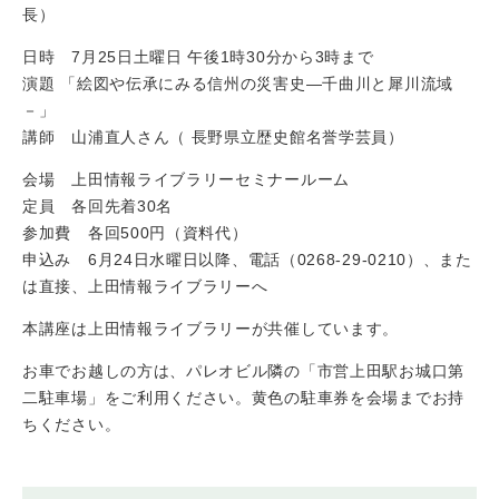
長）
日時 7月25日土曜日 午後1時30分から3時まで
演題 「絵図や伝承にみる信州の災害史―千曲川と犀川流域
－」
講師 山浦直人さん（ 長野県立歴史館名誉学芸員）
会場 上田情報ライブラリーセミナールーム
定員 各回先着30名
参加費 各回500円（資料代）
申込み
6月24日水曜日以降、​
電話（0268-29-0210）、また
は直接、上田情報ライブラリーへ
本講座は上田情報ライブラリーが共催しています。
お車でお越しの方は、パレオビル隣の「市営上田駅お城口第
二駐車場」をご利用ください。黄色の駐車券を会場までお持
ちください。