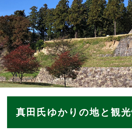
本
文
真田氏ゆかりの地と観光