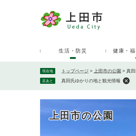
ペ
ー
ジ
キ
の
ー
先
ワ
頭
ー
で
生活・防災
健康・福
ド
す
検
。
索
トップページ
>
上田市の公園
>
真田
現在地
真田氏ゆかりの地と観光情報
足あと
上田市の公園