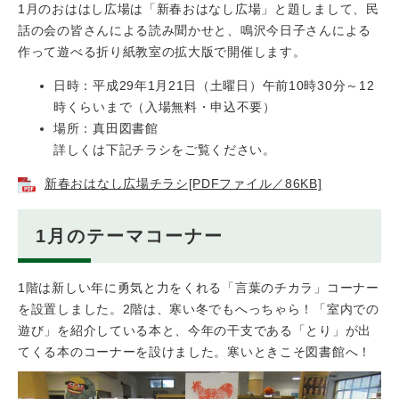
1月のおははし広場は「新春おはなし広場」と題しまして、民
話の会の皆さんによる読み聞かせと、鳴沢今日子さんによる
作って遊べる折り紙教室の拡大版で開催します。
日時：平成29年1月21日（土曜日）午前10時30分～12
時くらいまで（入場無料・申込不要）
場所：真田図書館
詳しくは下記チラシをご覧ください。
新春おはなし広場チラシ[PDFファイル／86KB]
1月のテーマコーナー
1階は新しい年に勇気と力をくれる「言葉のチカラ」コーナー
を設置しました。2階は、寒い冬でもへっちゃら！「室内での
遊び」を紹介している本と、今年の干支である「とり」が出
てくる本のコーナーを設けました。寒いときこそ図書館へ！