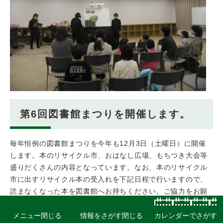
第6回図書館まつりを開催します。
毎年恒例の図書館まつりを今年も12月3日（土曜日）に開催
します。本のリサイクル市、おはなし広場、もちつき大会等
盛りだくさんの内容となっています。なお、本のリサイクル
市に出すリサイクル本の受入れを下記日程で行いますので、
読まなくなった本を図書館へお持ちください。ご協力をお願
いいたします。
11月26日（土曜日）、27日（日曜日）両日とも午後1時か
メニュー
閉じる
情報をさがす
閉じる
カレンダーでさがす