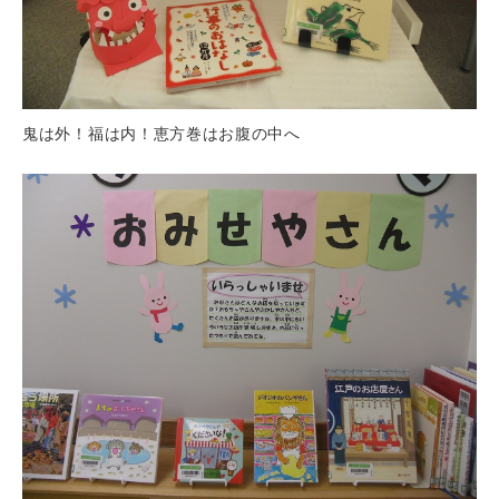
鬼は外！福は内！恵方巻はお腹の中へ