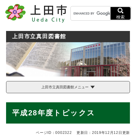
ペ
メニューを飛ばして本文へ
キ
ー
ー
ジ
検索
ワ
の
ー
先
ド
頭
上田市立真田図書館
検
で
索
す
。
上田市立真田図書館メニュー
本
平成28年度トピックス
文
ページID：0002322
更新日：2019年12月12日更新