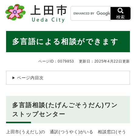
ペ
メニューを飛ばして本文へ
キ
ー
ー
ジ
検索
ワ
の
ー
先
ド
本
頭
多言語による相談ができます
検
で
文
索
す
。
ページID：0079853
更新日：2025年4月22日更新
ページ内目次
多言語相談(たげんごそうだん)ワン
ストップセンター
上田市(うえだし)の 通訳(つうやく)がいる 相談窓口(そう