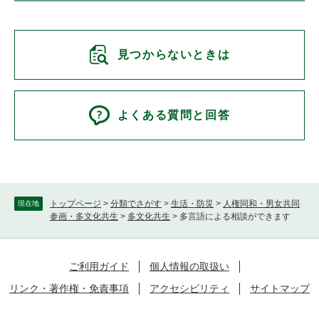
見つからないときは
よくある質問と回答
トップページ
>
分類でさがす
>
生活・防災
>
人権同和・男女共同
現在地
参画・多文化共生
>
多文化共生
>
多言語による相談ができます
ご利用ガイド
個人情報の取扱い
リンク・著作権・免責事項
アクセシビリティ
サイトマップ