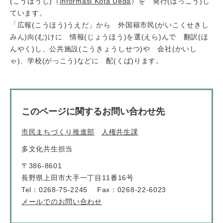
(こうほうし)（
Informasi Kota Ueda
）を 発行(はっこう)し
ています。
「広報(こうほう)うえだ」から 外国籍市民(がいこくせきし
みん)向(む)けに 情報(じょうほう)を選(えら)んで 翻訳(ほ
んやく)し、公共施設(こうきょうしせつ)や 会社(かいし
ゃ)、学校(がっこう)などに 配(くば)ります。
このページに関するお問い合わせ先
市民まちづくり推進部
人権共生課
多文化共生担当
〒386-8601
長野県上田市大手一丁目11番16号
Tel：0268-75-2245
Fax：0268-22-6023
メールでのお問い合わせ