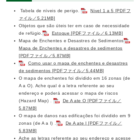
Tabela de níveis de perigo.
Nivel 1 a 5 [PDFフ
ァイル／5.21MB]
Objetos que são úteis ter em caso de necessidade
de refúgio.
Estoque [PDFファイル／6.13MB]
Mapa de Enchentes e Desastres de Sedimentos
Mapa de Enchentes e desastres de sedimentos
[PDFファイル／5.87MB]
Como usar o mapa de enchentes e desastres
de sedimentos [PDFファイル／5.44MB]
O mapa de enchentes foi dividido em 16 zonas (de
A a O). Ache qual é a letra referente ao seu
endereço e poderá acessar o mapa de riscos
(Hazard Map) .
De A ate O [PDFファイル／
5.87MB]
O mapa de danos nas edificações foi dividido em 9
zonas (de A a I) .
De A ate I [PDFファイル／
5.83MB]
Ache as letras referente ao seu endereço e acesse