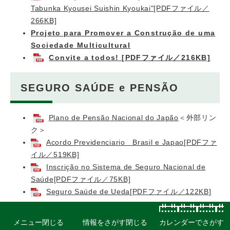
Tabunka Kyousei Suishin Kyoukai"[PDFファイル／
266KB]
Projeto para Promover a Construção de uma
Sociedade Multicultural
Convite a todos! [PDFファイル／216KB]
SEGURO SAÚDE e PENSÃO
Plano de Pensão Nacional do Japão
＜外部リン
ク＞
Acordo Previdenciario Brasil e Japao[PDFファ
イル／519KB]
Inscrição no Sistema de Seguro Nacional de
Saúde[PDFファイル／75KB]
Seguro Saúde de Ueda[PDFファイル／122KB]
EDUCAÇÃO e Aulas de japonês
メニュー
閉じる
情報をさがす
閉じる
カレンダーでさがす