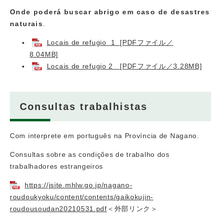
Onde poderá buscar abrigo em caso de desastres
naturais
.
Locais de refugio 1 [PDFファイル／
8.04MB]
Locais de refugio 2 [PDFファイル／3.28MB]
Consultas trabalhistas
Com interprete em português na Província de Nagano.
Consultas sobre as condições de trabalho dos
trabalhadores estrangeiros
https://jsite.mhlw.go.jp/nagano-
roudoukyoku/content/contents/gaikokujin-
roudousoudan20210531.pdf
＜外部リンク＞