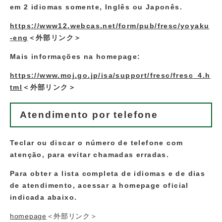
em 2 idiomas somente, Inglês ou Japonês.
https://www12.webcas.net/form/pub/fresc/yoyaku
-eng
＜外部リンク＞
Mais informações na homepage:
https://www.moj.go.jp/isa/support/fresc/fresc_4.h
tml
＜外部リンク＞
Atendimento por telefone
Teclar ou discar o número de telefone com
atenção, para evitar chamadas erradas.
Para obter a lista completa de idiomas e de dias
de atendimento, acessar a homepage oficial
indicada abaixo.
homepage
＜外部リンク＞