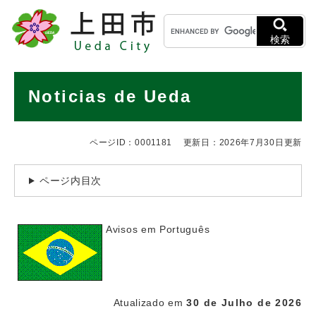
ペ
メニューを飛ばして本文へ
キ
ー
ー
ジ
検索
ワ
の
ー
先
ド
本
頭
Noticias de Ueda
検
で
文
索
す
。
ページID：0001181
更新日：2026年7月30日更新
ページ内目次
Avisos em Português
Atualizado em
30 de Julho de 2026