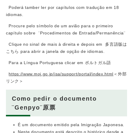
Poderá tamber ler por capítulos com tradução em 18
idiomas.
Procure pelo símbolo de um avião para o primeiro
capítulo sobre ¨Procedimentos de Entrada/Permanência¨
Clique no sinal de mais à direita e depois em 多言語版は
こちら para abrir a janela de opção de idiomas.
Para a Língua Portuguesa clicar em ポルトガル語
https://www.moj.go.jp/isa/support/portal/index.html
＜外部
リンク＞
​Como pedir o documento
¨Genpyo¨原票
É um documento emitido pela Imigração Japonesa.
Neste documento está descrito o histórico desde a