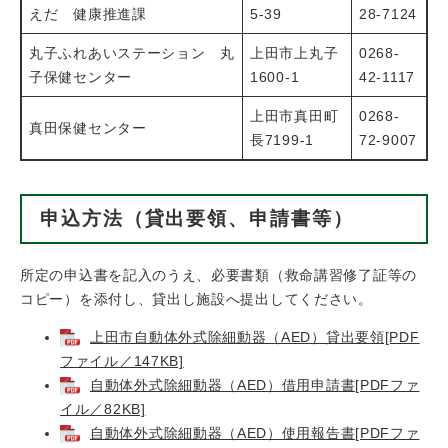
えだ 健康推進課
5-39
28-7124
丸子ふれあいステーション 丸
上田市上丸子
0268-
子保健センター
1600-1
42-1117
上田市真田町
0268-
真田保健センター
長7199-1
72-9007
申込方法（貸出要領、申請書等）
所定の申込書を記入のうえ、必要書類（救命講習修了証等の
コピー）を添付し、貸出し施設へ提出してください。
上田市自動体外式除細動器（AED）貸出要領[PDF
ファイル／147KB]
自動体外式除細動器（AED）借用申請書[PDFファ
イル／82KB]
自動体外式除細動器（AED）使用報告書[PDFファ