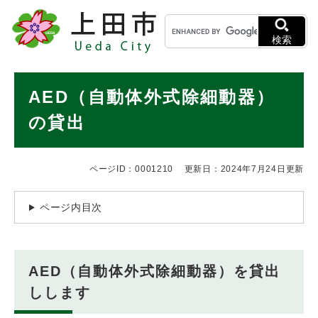
ペ
メニューを飛ばして本文へ
キ
ー
ー
ジ
検索
ワ
の
ー
先
ド
本
頭
AED（自動体外式除細動器）
検
で
文
索
す
の貸出
。
ページID：0001210
更新日：2024年7月24日更新
ページ内目次
AED（自動体外式除細動器）を貸出
しします