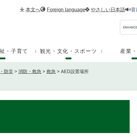
メニューを飛ばして本文へ
本文へ
Foreign language
やさしい日本語
音
祉・子育て
観光・文化・スポーツ
産業
・防災
>
消防・救急
>
救急
>
AED設置場所