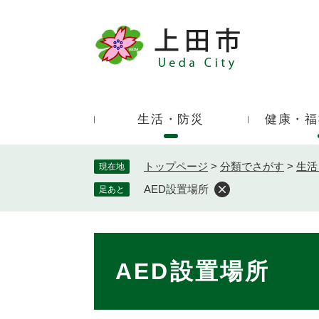
ペ
ー
ジ
キ
の
ー
先
ワ
頭
ー
で
生活・防災
健康・福
ド
す
検
。
索
トップページ
>
分類でさがす
>
生活
現在地
AED設置場所
足あと
本
文
AED設置場所