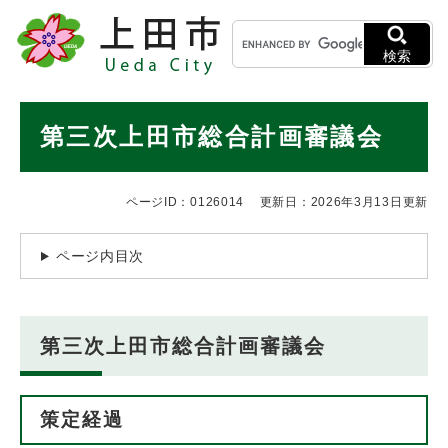
ペ
メニューを飛ばして本文へ
キ
ー
ー
ジ
検索
ワ
の
ー
先
ド
本
頭
第三次上田市総合計画審議会
検
で
文
索
す
。
ページID：0126014
更新日：2026年3月13日更新
ページ内目次
第三次上田市総合計画審議会
策定経過