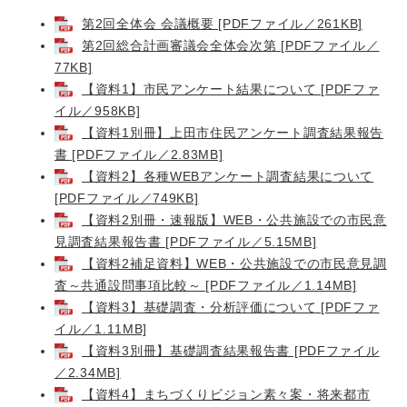
第2回全体会 会議概要 [PDFファイル／261KB]
第2回総合計画審議会全体会次第 [PDFファイル／
77KB]
【資料1】市民アンケート結果について [PDFファ
イル／958KB]
【資料1別冊】上田市住民アンケート調査結果報告
書 [PDFファイル／2.83MB]
【資料2】各種WEBアンケート調査結果について
[PDFファイル／749KB]
【資料2別冊・速報版】WEB・公共施設での市民意
見調査結果報告書 [PDFファイル／5.15MB]
【資料2補足資料】WEB・公共施設での市民意見調
査～共通設問事項比較～ [PDFファイル／1.14MB]
【資料3】基礎調査・分析評価について [PDFファ
イル／1.11MB]
【資料3別冊】基礎調査結果報告書 [PDFファイル
／2.34MB]
【資料4】まちづくりビジョン素々案・将来都市