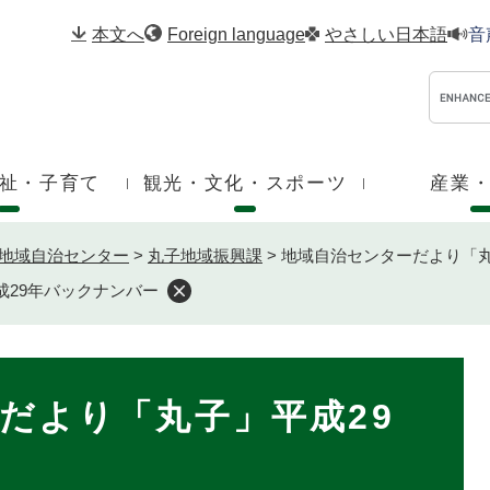
メニューを飛ばして本文へ
本文へ
Foreign language
やさしい日本語
音
祉・子育て
観光・文化・スポーツ
産業
地域自治センター
>
丸子地域振興課
>
地域自治センターだより「丸
成29年バックナンバー
だより「丸子」平成29
ー