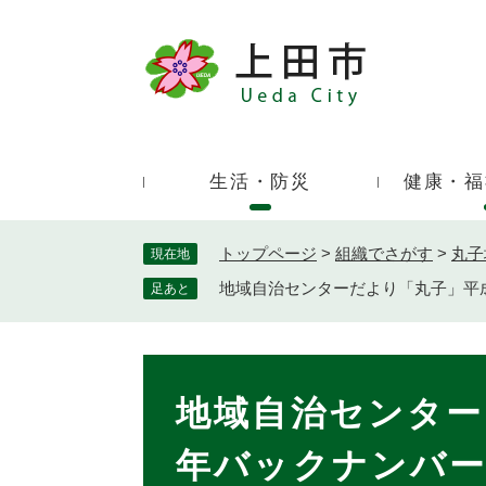
ペ
ー
ジ
キ
の
ー
先
ワ
頭
ー
で
生活・防災
健康・福
ド
す
検
。
索
トップページ
>
組織でさがす
>
丸子
現在地
地域自治センターだより「丸子」平
足あと
本
文
地域自治センター
年バックナンバ