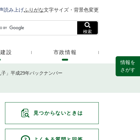
声読み上げ
ふりがな
文字サイズ・背景色変更
検索
・建設
市政情報
情報を
さがす
子」平成29年バックナンバー
見つからないときは
よくある質問と回答