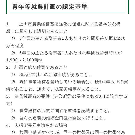
青年等就農計画の認定基準
1. 「上田市農業経営基盤強化の促進に関する基本的な構
想」に照らして適切であること
⑴ 5年目の主たる従事者1人あたりの年間所得が概ね250
万円程度
⑵ 5年目の主たる従事者1人あたりの年間総労働時間が
1,900～2,100時間
2. 計画達成が確実であること
⑴ 概ね2年以上の研修実績があること。
⑵ 既に農業経営を開始している場合は、概ね2年以上の実
績があること、加えて、販売実績等があること。
3. 農業後継者の要件（農業経営の要件にある3,4に該当する
方）
⑴ 農業経営の収支に関する帳簿を記載すること。
⑵ 自らの名義の預貯金口座の開設を行うこと。
4. 夫婦で共同申請される場合
⑴ 共同申請者すべてが、同一の世帯又は同一の世帯であ