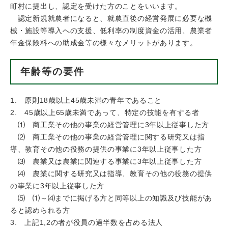
町村に提出し、認定を受けた方のことをいいます。
認定新規就農者になると、就農直後の経営発展に必要な機
械・施設等導入への支援、低利率の制度資金の活用、農業者
年金保険料への助成金等の様々なメリットがあります。
年齢等の要件
1. 原則18歳以上45歳未満の青年であること
2. 45歳以上65歳未満であって、特定の技能を有する者
⑴ 商工業その他の事業の経営管理に3年以上従事した方
⑵ 商工業その他の事業の経営管理に関する研究又は指
導、教育その他の役務の提供の事業に3年以上従事した方
⑶ 農業又は農業に関連する事業に3年以上従事した方
⑷ 農業に関する研究又は指導、教育その他の役務の提供
の事業に3年以上従事した方
⑸ ⑴～⑷までに掲げる方と同等以上の知識及び技能があ
ると認められる方
3. 上記1,2の者が役員の過半数を占める法人