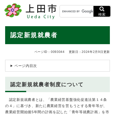
ペ
メニューを飛ばして本文へ
キ
ー
ー
ジ
検索
ワ
の
ー
先
ド
本
頭
認定新規就農者
検
で
文
索
す
。
ページID：0093044
更新日：2024年2月9日更新
ページ内目次
認定新規就農者制度について
認定新規就農者とは、「農業経営基盤強化促進法第１４条
の４」に基づき、新たに農業経営を営もうとする青年等が、
農業経営開始後5年間の計画を記した「青年等就農計画」を市