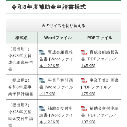
令和8年度補助金申請書様式
表のサイズを切り替える
様式名
Wordファイル
PDFファイル
（提出用1）
育成会組織報
育成会組織報告
令和8年度育
告書 [Wordファイ
書 [PDFファイル／
成会組織報告
ル／22KB]
145KB]
書
（提出用2）
事業予算計画
事業予算計画書
令和8年度事
書 [Wordファイル
[PDFファイル／
業予算計画書
／17KB]
175KB]
（提出用3）
補助金交付申
補助金交付申請
令和8年度補
請書 [Wordファイ
書 [PDFファイル／
助金交付申請
ル／22KB]
197KB]
書