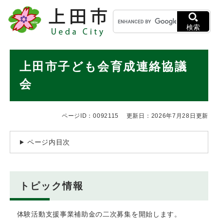
ペ
メニューを飛ばして本文へ
キ
ー
ー
ジ
検索
ワ
の
ー
先
ド
本
頭
上田市子ども会育成連絡協議
検
で
文
索
す
会
。
ページID：0092115
更新日：2026年7月28日更新
ページ内目次
トピック情報
体験活動支援事業補助金の二次募集を開始します。