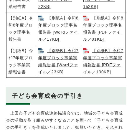
績報告書
22KB]
152KB]
【別紙A】令
【別紙A】令和8
【別紙A】令和8
和8年度ブロ
年度ブロック理事名
年度ブロック理事名
ック理事名
報告書 [Wordファイ
報告書 [PDFファイ
報告書
ル／17KB]
ル／81KB]
【別紙B】令
【別紙B】令和7
【別紙B】令和7
和7年度ブロ
年度ブロック事業実
年度ブロック事業実
ック事業実
績報告書 [Wordファ
績報告書 [PDFファ
績報告書
イル／23KB]
イル／130KB]
子ども会育成会の手引き
上田市子ども会育成連絡協議会では、地域の子ども会育成
会の活動が取り組みやすくなることを願って「子ども会育成
会の手引き」を作成いたしました。御覧いただき、それぞれ