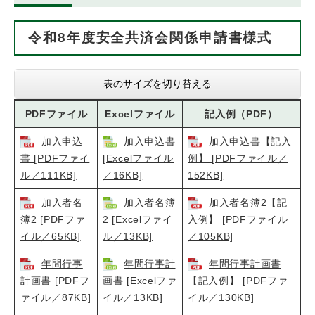
令和8年度安全共済会関係申請書様式
表のサイズを切り替える
PDFファイル
Excelファイル
記入例（PDF）
加入申込
加入申込書
加入申込書【記入
書 [PDFファイ
[Excelファイル
例】 [PDFファイル／
ル／111KB]
／16KB]
152KB]
加入者名
加入者名簿
加入者名簿2【記
簿2 [PDFファ
2 [Excelファイ
入例】 [PDFファイル
イル／65KB]
ル／13KB]
／105KB]
年間行事
年間行事計
年間行事計画書
計画書 [PDFフ
画書 [Excelファ
【記入例】 [PDFファ
ァイル／87KB]
イル／13KB]
イル／130KB]