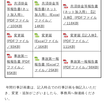
共済掛金
共済掛金等
共済掛金等報告書
等報告書(ネッ
報告書(ネット
(ネット加入用）【記
ト加入用）
加入用） [Excel
入例】 [PDFファイル
[PDFファイル
ファイル／
／118KB]
／100KB]
14KB]
変更届
変更届
変更届【記入例】
[PDFファイル
[Excelファイル
[PDFファイル／
／93KB]
／16KB]
111KB]
事故第一
事故第一報
報報告書 [PDF
事故第一報報告書
報告書 [Excelフ
ファイル／
[PDFファイル／98KB]
ァイル／25KB]
85KB]
年間行事計画書は、記入時点での行事計画を御記入いただ
き、変更・追加がございましたら、事務局へ御連絡くださ
い。