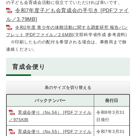
の子ども会育成会活動に役立てていただければ幸いです。
令和7年度子ども会育成会の手引き [PDFファイ
ル／3.79MB]
令和2年度 青少年の体験活動に関する調査研究 報告パン
フレット [PDFファイル／2.6MB]
(文部科学省作成 参考資料)
※印刷したものの配付を希望される場合は、事務局まで御
連絡ください。
育成会便り
表のサイズを切り替える
バックナンバー
発行日
育成会便り（No.56） [PDFファイル
令和8年3月31
／975KB]
日発行
育成会便り（No.55） [PDFファイル
令和7年3月31