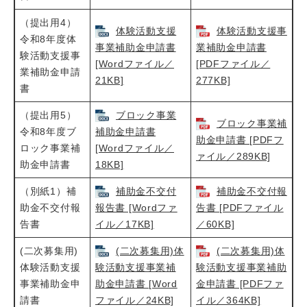
（提出用4）
体験活動支援
体験活動支援事
令和8年度体
事業補助金申請書
業補助金申請書
験活動支援事
[Wordファイル／
[PDFファイル／
業補助金申請
21KB]
277KB]
書
（提出用5）
ブロック事業
ブロック事業補
令和8年度ブ
補助金申請書
助金申請書 [PDFフ
ロック事業補
[Wordファイル／
ァイル／289KB]
助金申請書
18KB]
（別紙1）補
補助金不交付
補助金不交付報
助金不交付報
報告書 [Wordファ
告書 [PDFファイル
告書
イル／17KB]
／60KB]
(二次募集用)
(二次募集用)体
(二次募集用)体
体験活動支援
験活動支援事業補
験活動支援事業補助
事業補助金申
助金申請書 [Word
金申請書 [PDFファ
請書
ファイル／24KB]
イル／364KB]