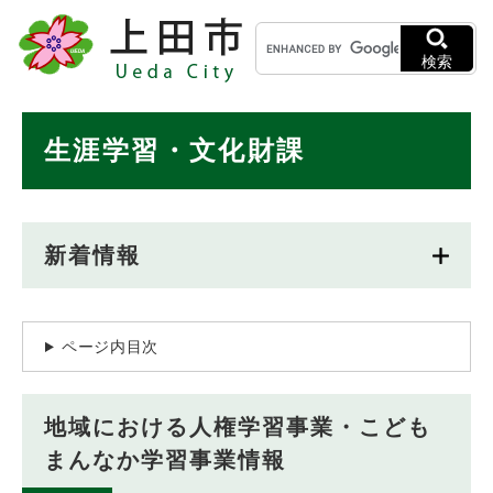
ペ
メニューを飛ばして本文へ
キ
ー
ー
ジ
検索
ワ
の
ー
先
ド
本
頭
生涯学習・文化財課
検
で
文
索
す
。
新着情報
ページ内目次
地域における人権学習事業・こども
まんなか学習事業情報