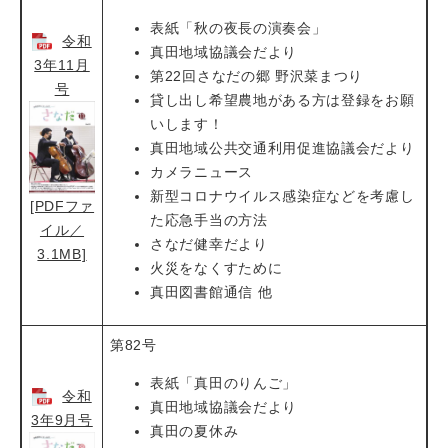
表紙「秋の夜長の演奏会」
令和
真田地域協議会だより
3年11月
第22回さなだの郷 野沢菜まつり
号
貸し出し希望農地がある方は登録をお願
いします！
真田地域公共交通利用促進協議会だより
カメラニュース
新型コロナウイルス感染症などを考慮し
[PDFファ
た応急手当の方法
イル／
さなだ健幸だより
3.1MB]
火災をなくすために
真田図書館通信 他
第82号
表紙「真田のりんご」
令和
真田地域協議会だより
3年9月号
真田の夏休み