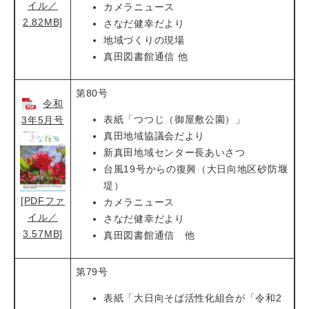
イル／
カメラニュース
2.82MB]
さなだ健幸だより
地域づくりの現場
真田図書館通信 他
第80号
令和
表紙「つつじ（御屋敷公園）」
3年5月号
真田地域協議会だより
新真田地域センター長あいさつ
台風19号からの復興（大日向地区砂防堰
堤）
[PDFファ
カメラニュース
イル／
さなだ健幸だより
3.57MB]
真田図書館通信 他
第79号
表紙「大日向そば活性化組合が「令和2