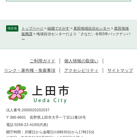
トップページ
>
組織でさがす
>
真田地域自治センター
>
真田地域
現在地
振興課
>
地域自治センターだより「さなだ」令和3年バックナンバ
ー
ご利用ガイド
個人情報の取扱い
リンク・著作権・免責事項
アクセシビリティ
サイトマップ
法人番号:2000020202037
〒386-8601 長野県上田市大手一丁目11番16号
電話 0268-22-4100(代表)
開庁時間：月曜日から金曜日の8時30分から17時15分