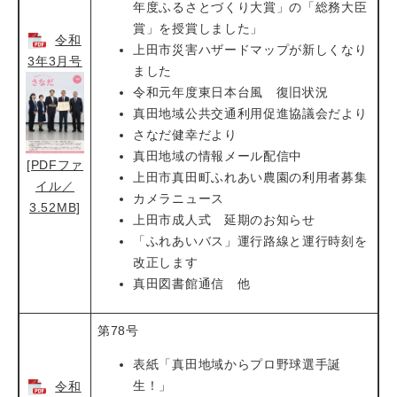
年度ふるさとづくり大賞」の「総務大臣
賞」を授賞しました」
令和
上田市災害ハザードマップが新しくなり
3年3月号
ました
令和元年度東日本台風 復旧状況
真田地域公共交通利用促進協議会だより
さなだ健幸だより
真田地域の情報メール配信中
[PDFファ
上田市真田町ふれあい農園の利用者募集
イル／
カメラニュース
3.52MB]
上田市成人式 延期のお知らせ
「ふれあいバス」運行路線と運行時刻を
改正します
真田図書館通信 他
第78号
表紙「真田地域からプロ野球選手誕
生！」
令和