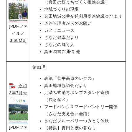
（真田の郷まちづくり推進会議）
地域づくりの現場
真田地域公共交通利用促進協議会だより
道路管理者からのお願い
[PDFファ
カメラニュース
イル／
さなだ健幸だより
3.68MB]
さなだの輝く人
真田図書館通信 他
第81号
表紙「菅平高原のレタス」
真田地域協議会だより
令和
足踏み式消毒ポンプスタンド寄贈
3年7月号
（長財産区）
フードバンク＆フードパントリー開催
（さなだ支え合い会議）
さなだブルーベリーつみとり体験
[PDFファ
【特集】真田と獣の暮らし