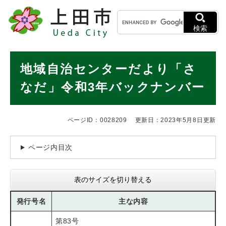
ペ
メニューを飛ばして本文へ
キ
ー
ー
ジ
検索
ワ
の
ー
先
ド
本
頭
地域自治センターだより「さ
検
で
文
索
す
なだ」令和3年バックナンバー
。
ページID：0028209
更新日：2023年5月8日更新
ページ内目次
表のサイズを切り替える
発行号名
主な内容
第83号