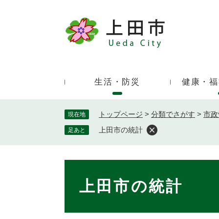
ペ
ー
ジ
キ
の
ー
先
ワ
頭
ー
で
生活・防災
健康・福
ド
す
検
。
索
トップページ
>
分類でさがす
>
市政
現在地
上田市の統計
足あと
本
文
上田市の統計