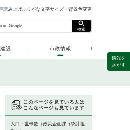
声読み上げ
ふりがな
文字サイズ・背景色変更
検索
・建設
市政情報
情報を
さがす
このページを見ている人は
こんなページも見ています
人口・世帯数（政策企画課（統計担