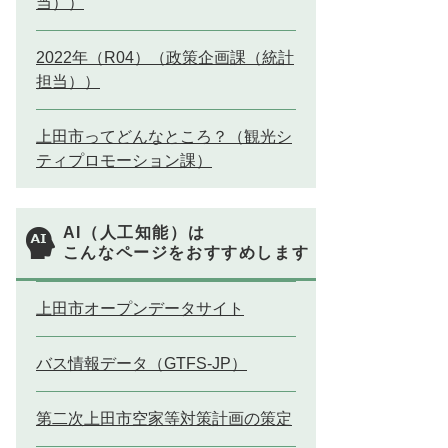
当））
2022年（R04）（政策企画課（統計
担当））
上田市ってどんなところ？（観光シ
ティプロモーション課）
AI（人工知能）は
こんなページをおすすめします
上田市オープンデータサイト
バス情報データ（GTFS-JP）
第二次上田市空家等対策計画の策定