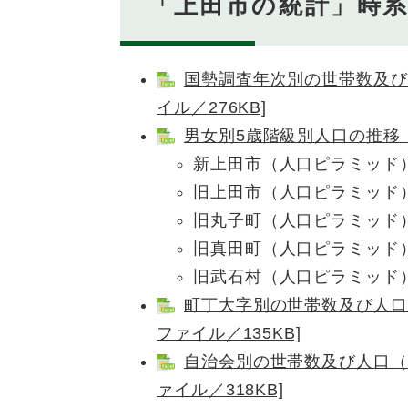
「上田市の統計」時
国勢調査年次別の世帯数及び人
イル／276KB]
男女別5歳階級別人口の推移（昭和
新上田市（人口ピラミッド
旧上田市（人口ピラミッド
旧丸子町（人口ピラミッド
旧真田町（人口ピラミッド
旧武石村（人口ピラミッド
町丁大字別の世帯数及び人口（
ファイル／135KB]
自治会別の世帯数及び人口（住
ァイル／318KB]