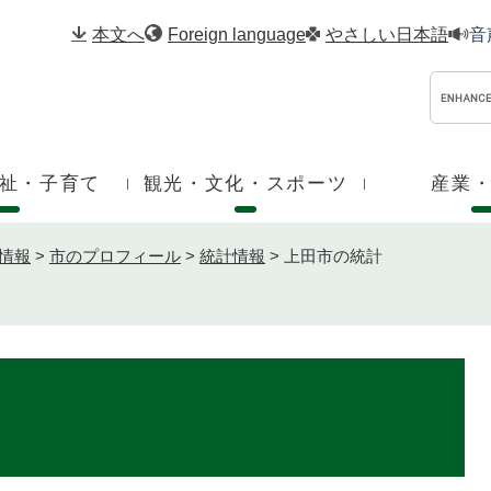
メニューを飛ばして本文へ
本文へ
Foreign language
やさしい日本語
音
祉・子育て
観光・文化・スポーツ
産業
情報
>
市のプロフィール
>
統計情報
>
上田市の統計