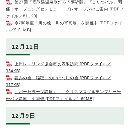
第27回『鹿教湯温泉氷灯ろう夢祈願』『こたつバル』開
催！オープニングセレモニー・プレオープンのご案内 [PDFフ
ァイル／811KB]
令和6年度「川の絵・川の写真展」を開催中 [PDFファイ
ル／5.51MB]
12月11日
上田レスリング協会市長表敬訪問 [PDFファイル／
354KB]
読みの会「稲穂」のおはなしの会 [PDFファイル／
317KB]
「ポーセラーツ講座」、「クリスマスグルテンフリー米
粉パン講座」を開催 [PDFファイル／1.69MB]
12月9日