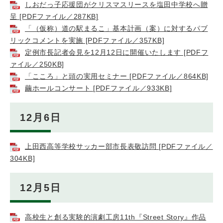
しおだっ子応援団がクリスマスリースを塩田中学校へ贈
呈 [PDFファイル／287KB]
「（仮称）道の駅まるこ」基本計画（案）に対するパブ
リックコメントを実施 [PDFファイル／357KB]
定例市長記者会見を12月12日に開催いたします [PDFフ
ァイル／250KB]
「こころ」と頭の実用セミナー [PDFファイル／864KB]
繭ホールコンサート [PDFファイル／933KB]
12月6日
上田西高等学校サッカー部市長表敬訪問 [PDFファイル／
304KB]
12月5日
高校生と創る実験的演劇工房11th『Street Story』作品