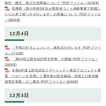
制作・稽古、及び公演開催について [PDFファイル／450KB]
収穫祭（西小学校5年生が西部米づくり体験事業で収穫し
たもち米で餅つきを行います）の実施について [PDFファイル
／386KB]
12月4日
「平和の灯モニュメント」表彰式を行います [PDFファイ
ル／271KB]
「第64回上田市短詩型文学祭」の開催 [PDFファイル／
268KB]
令和6年度上田市武石スマートシティ実証プロジェクト事
業「ドローンを活用した通学路の安全確認・頭首工の状況確
認実証実験」のご案内 [PDFファイル／463KB]
12月3日