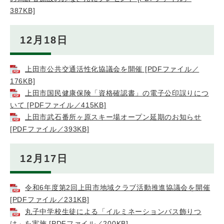
387KB]
12月18日
上田市公共交通活性化協議会を開催 [PDFファイル／
176KB]
上田市国民健康保険「資格確認書」の電子公印誤りにつ
いて [PDFファイル／415KB]
上田市武石番所ヶ原スキー場オープン延期のお知らせ
[PDFファイル／393KB]
12月17日
令和6年度第2回上田市地域クラブ活動推進協議会を開催
[PDFファイル／231KB]
丸子中学校生徒による「イルミネーションバス飾りつ
け」を実施 [PDFファイル／200KB]