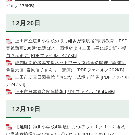
イル／279KB]
12月20日
上田市立塩川小学校の取り組みが環境省“環境教育・ESD
実践動画100選”に選ばれ、環境省より上田市長に認定証が授
与されます [PDFファイル／477KB]
認知症高齢者等支援ネットワーク協議会の開催（認知症
希望大使_春原治子さんミニ講演） [PDFファイル／262KB]
上田市立真田図書館「おはなし広場」開催 [PDFファイル
／247KB]
上田市日本遺産関連情報 [PDFファイル／6.44MB]
12月19日
【延期】神川小学校4年1組_まつぼっくりツリーを地域
の高齢者施設のみなさんにプレゼント [PDFファイル／