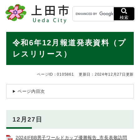
ペ
メニューを飛ばして本文へ
キ
ー
ー
ジ
検索
ワ
の
ー
先
ド
本
頭
令和6年12月報道発表資料（プ
検
で
文
索
す
レスリリース）
。
ページID：0105861
更新日：2024年12月27日更新
ページ内目次
12月27日
2024IFBB男子ワールドカップ優勝報告_市長表敬訪問