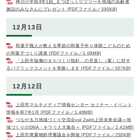
神川小学校4年1組_まつぼっくりツリーを地域の高齢者
施設のみなさんにプレゼント [PDFファイル／395KB]
12月13日
和菓子職人が教える季節の和菓子作り体験こどものため
の和菓子づくり講座 [PDFファイル／1.09MB]
「上田市協働のまちづくり指針」の見直し（案）に対す
るパブリックコメントを実施します [PDFファイル／307KB]
12月12日
上田市マルチメディア情報センター セミナー・イベント
情報令和7年1月 [PDFファイル／1.48MB]
つながる力地域づくり交流会vol.2with上田未来会議＝地
域づくりのDNA・キラリ人大集合＝ [PDFファイル／2.42MB]
上田市廃棄物処理審議会を開催 [PDFファイル／255KB]