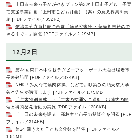
上田市未来っ子かがやきプラン第3次上田市子ども・子育
て支援事業計画（上田市こども計画）（案）の意見募集を実
施 [PDFファイル／392KB]
信濃国分寺資料館企画展「蘇民将来符 ～蘇民将来符ので
きるまで～」開催 [PDFファイル／2.29MB]
12月2日
第44回東日本中学校ラグビーフットボール大会出場者市
長表敬訪問 [PDFファイル／324KB]
NHK「みんなで筋肉体操」などでお馴染みの順天堂大学
谷本先生が講演します [PDFファイル／1.79MB]
「年末特別警戒」・「年末の交通安全運動」出陣式の開
催と街頭啓発活動の実施 [PDFファイル／268KB]
「上田の未来を語る」高校生と市長の懇談会を開催 [PDF
ファイル／314KB]
第24 回うえだ子ども文化祭を開催 [PDFファイル／
1.51MB]