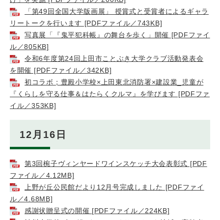
「第49回全国大学版画展」 授賞式と受賞者によるギャラ
リートークを行います [PDFファイル／743KB]
写真展「『鬼平犯科帳』の舞台を歩く」開催 [PDFファイ
ル／805KB]
令和6年度第24回上田市ことぶき大学クラブ活動発表会
を開催 [PDFファイル／342KB]
初コラボ；豊殿小学校×上田東北消防署×建設業_児童が
『くらしを守る仕事＆はたらくクルマ』を学びます [PDFファ
イル／353KB]
12月16日
第3回椀子ヴィンヤードワインスケッチ大会表彰式 [PDF
ファイル／4.12MB]
上野が丘公民館だより12月号完成しました [PDFファイ
ル／4.68MB]
感謝状贈呈式の開催 [PDFファイル／224KB]