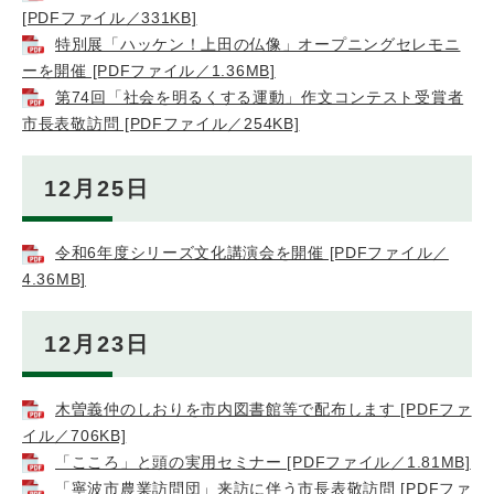
[PDFファイル／331KB]
特別展「ハッケン！上田の仏像」オープニングセレモニ
ーを開催 [PDFファイル／1.36MB]
第74回「社会を明るくする運動」作文コンテスト受賞者
市長表敬訪問 [PDFファイル／254KB]
12月25日
令和6年度シリーズ文化講演会を開催 [PDFファイル／
4.36MB]
12月23日
木曽義仲のしおりを市内図書館等で配布します [PDFファ
イル／706KB]
「こころ」と頭の実用セミナー [PDFファイル／1.81MB]
「寧波市農業訪問団」来訪に伴う市長表敬訪問 [PDFファ