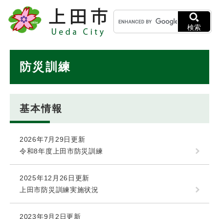
ペ
メニューを飛ばして本文へ
キ
ー
ー
ジ
検索
ワ
の
ー
先
ド
本
頭
防災訓練
検
で
文
索
す
。
基本情報
2026年7月29日更新
令和8年度上田市防災訓練
2025年12月26日更新
上田市防災訓練実施状況
2023年9月2日更新