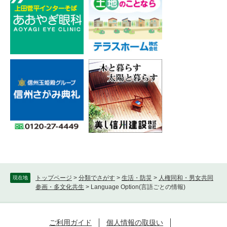
トップページ
>
分類でさがす
>
生活・防災
>
人権同和・男女共同
現在地
参画・多文化共生
>
Language Option(言語ごとの情報)
ご利用ガイド
個人情報の取扱い