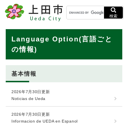
ペ
メニューを飛ばして本文へ
キ
ー
ー
ジ
検索
ワ
の
ー
先
ド
本
頭
Language Option(言語ごと
検
で
文
索
す
の情報)
。
基本情報
2026年7月30日更新
Noticias de Ueda
2026年7月30日更新
Informacion de UEDA en Espanol