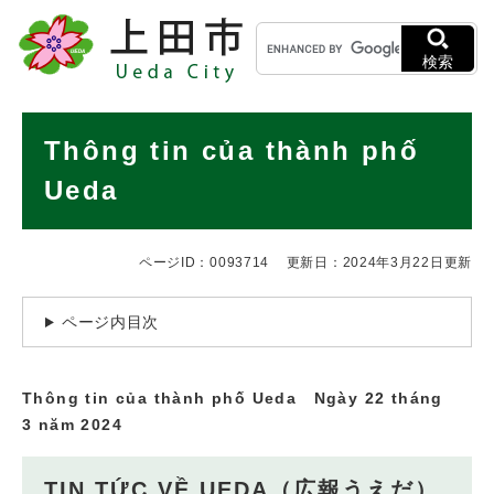
ペ
メニューを飛ばして本文へ
キ
ー
ー
ジ
検索
ワ
の
ー
先
ド
本
頭
Thông tin của thành phố
検
で
文
索
す
Ueda
。
ページID：0093714
更新日：2024年3月22日更新
ページ内目次
Thông tin của thành phố Ueda Ngày 22 tháng
3 năm 2024
TIN TỨC VỀ UEDA（広報うえだ）