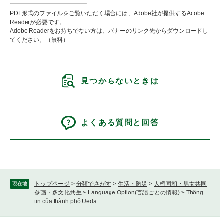
PDF形式のファイルをご覧いただく場合には、Adobe社が提供するAdobe
Readerが必要です。
Adobe Readerをお持ちでない方は、バナーのリンク先からダウンロードし
てください。（無料）
見つからないときは
よくある質問と回答
トップページ
>
分類でさがす
>
生活・防災
>
人権同和・男女共同
現在地
参画・多文化共生
>
Language Option(言語ごとの情報)
>
Thông
tin của thành phố Ueda