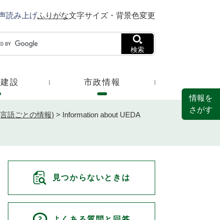
声読み上げ
ふりがな
文字サイズ・背景色変更
検索
・建設
市政情報
情報を
さがす
ion(言語ごとの情報)
>
Information about UEDA
見つからないときは
よくある質問と回答