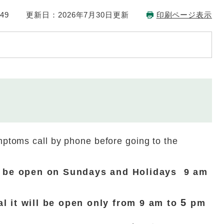
49
更新日：2026年7月30日更新
印刷ページ表示
mptoms call by phone before going to the
ll be open on Sundays and Holidays 9 am
5
l it will be open only from 9 am to
pm