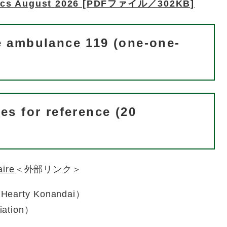
nics August 2026 [PDFファイル／302KB]
e ambulance 119 (one-one-
es for reference (20
aire
＜外部リンク＞
Hearty Konandai）
iation）