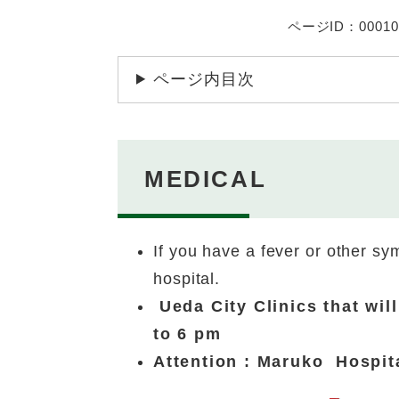
ページID：00010
ページ内目次
MEDICAL
If you have a fever or other sy
hospital.
Ueda City Clinics that wi
to 6 pm
Attention : Maruko Hospita