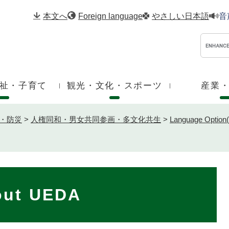
メニューを飛ばして本文へ
本文へ
Foreign language
やさしい日本語
音
祉・子育て
観光・文化・スポーツ
産業
・防災
>
人権同和・男女共同参画・多文化共生
>
Language Opt
out UEDA