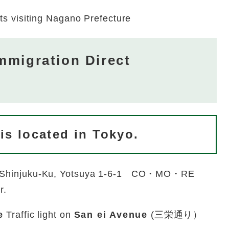
sts visiting Nagano Prefecture
migration Direct
s located in Tokyo.
 Shinjuku-Ku, Yotsuya 1-6-1 CO・MO・RE
r.
e
Traffic light on
San ei Avenue
(三栄通り）