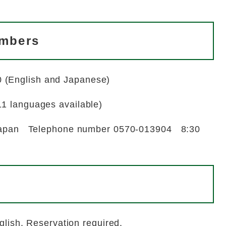
umbers
 (English and Japanese)
11 languages available)
Japan Telephone number 0570-013904 8:30
glish. Reservation required.