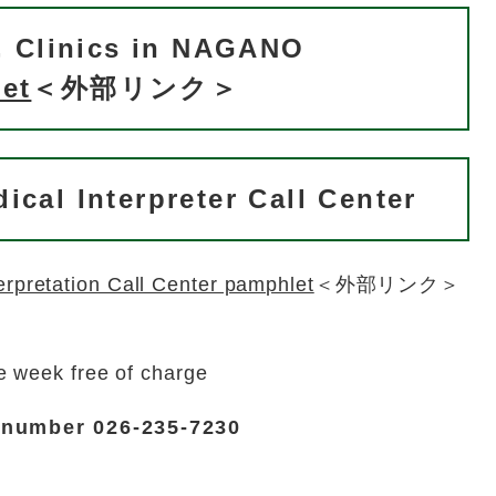
s, Clinics in NAGANO
et
＜外部リンク＞
cal Interpreter Call Center
erpretation Call Center pamphlet
＜外部リンク＞
e week free of charge
 number 026-235-7230