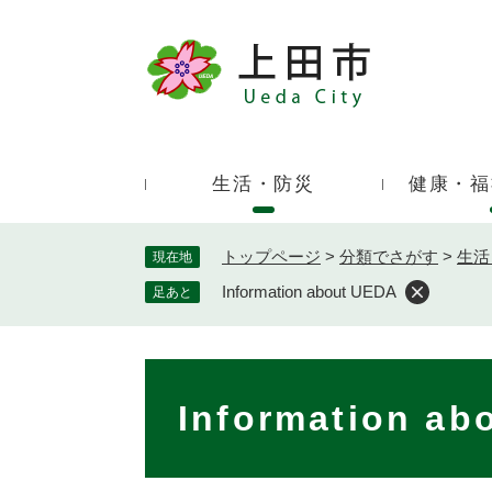
ペ
ー
ジ
キ
の
ー
先
ワ
頭
ー
で
生活・防災
健康・福
ド
す
検
。
索
トップページ
>
分類でさがす
>
生活
現在地
Information about UEDA
足あと
本
文
Information ab