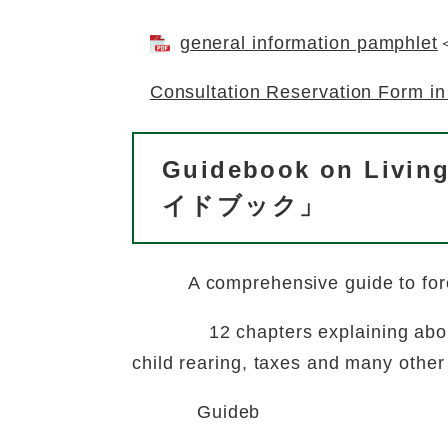
general information pamphlet
Consultation Reservation Form in
Guidebook on Liv
イドブック」
A comprehensive guide to foreig
12 chapters explaining about I
child rearing, taxes and many other 
Guideb