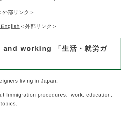
＜外部リンク＞
 English
＜外部リンク＞
ing and working 「生活・就労ガ
ners living in Japan.
mmigration procedures, work, education,
topics.