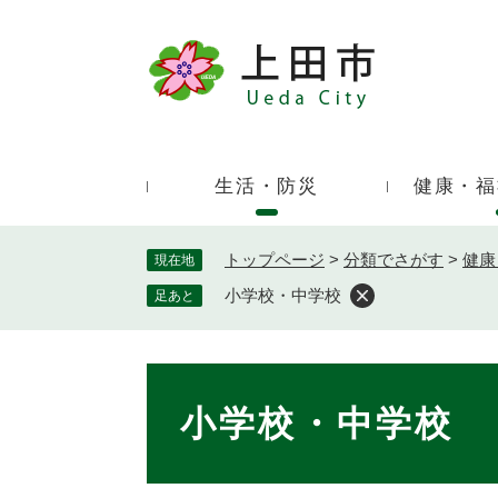
ペ
ー
ジ
キ
の
ー
先
ワ
頭
ー
で
生活・防災
健康・福
ド
す
検
。
索
トップページ
>
分類でさがす
>
健康
現在地
小学校・中学校
足あと
本
文
小学校・中学校