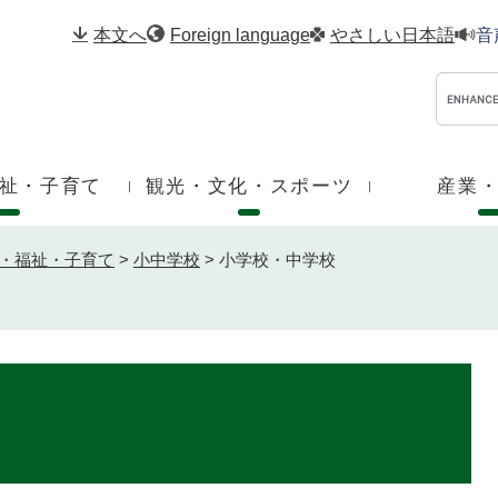
メニューを飛ばして本文へ
本文へ
Foreign language
やさしい日本語
音
祉・子育て
観光・文化・スポーツ
産業
・福祉・子育て
>
小中学校
>
小学校・中学校