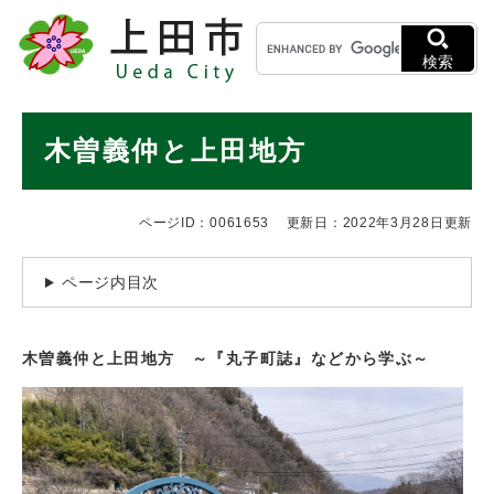
ペ
メニューを飛ばして本文へ
キ
ー
ー
ジ
検索
ワ
の
ー
先
ド
本
頭
木曽義仲と上田地方
検
で
文
索
す
。
ページID：0061653
更新日：2022年3月28日更新
ページ内目次
木曽義仲と上田地方 ～
『丸子町誌』などから学ぶ～