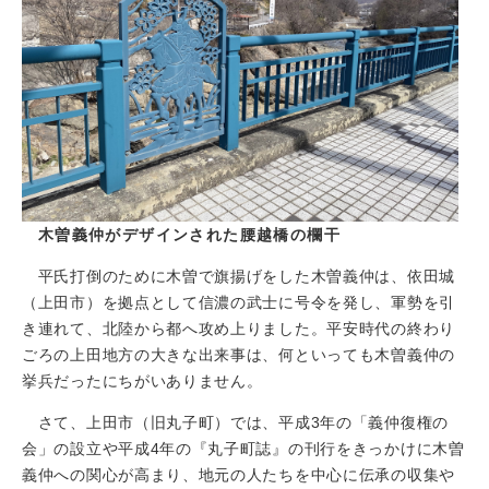
木曽義仲がデザインされた腰越橋の欄干
平氏打倒のために木曽で旗揚げをした木曽義仲は、依田城
（上田市）を拠点として信濃の武士に号令を発し、軍勢を引
き連れて、北陸から都へ攻め上りました。平安時代の終わり
ごろの上田地方の大きな出来事は、何といっても木曽義仲の
挙兵だったにちがいありません。
さて、上田市（旧丸子町）では、平成3年の「義仲復権の
会」の設立や平成4年の『丸子町誌』の刊行をきっかけに木曽
義仲への関心が高まり、地元の人たちを中心に伝承の収集や