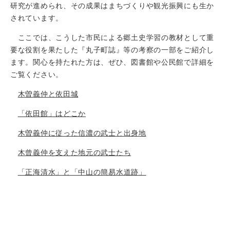
研究が進められ、その成果はまちづくりや観光振興にも生か
されています。
ここでは、こうした市民による郷土史学習の教材として重
要な役割を果たした『丸子町誌』等の考察の一部をご紹介し
ます。関心を持たれた方は、ぜひ、図書館や公民館で詳細を
ご覧ください。
木曽義仲と依田城
「依田館」はどこか
木曽義仲に従った信濃の武士と出身地
木曾義仲を支えた地元の武士たち
「正海清水」と「中山の簡易水道跡」